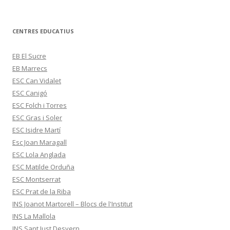
CENTRES EDUCATIUS
EB El Sucre
EB Marrecs
ESC Can Vidalet
ESC Canigó
ESC Folch i Torres
ESC Gras i Soler
ESC Isidre Martí
Esc Joan Maragall
ESC Lola Anglada
ESC Matilde Orduña
ESC Montserrat
ESC Prat de la Riba
INS Joanot Martorell – Blocs de l'Institut
INS La Mallola
INS Sant Just Desvern