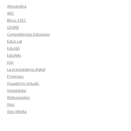
Alexandria
ARC
Blocs XTEC
CESIRE
Competències bàsiques
Edu3.cat
Edu365
EduWiki
JClic
La prestatgeria digital
Projectes
Quaderns virtuals
Viquipèdia
Webquestes
Xtec
Xtec Mèdia