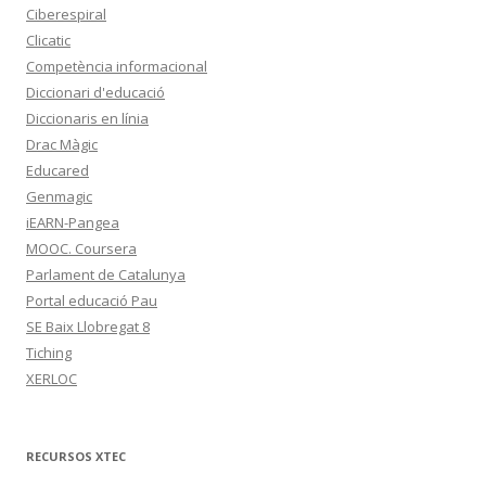
Ciberespiral
Clicatic
Competència informacional
Diccionari d'educació
Diccionaris en línia
Drac Màgic
Educared
Genmagic
iEARN-Pangea
MOOC. Coursera
Parlament de Catalunya
Portal educació Pau
SE Baix Llobregat 8
Tiching
XERLOC
RECURSOS XTEC