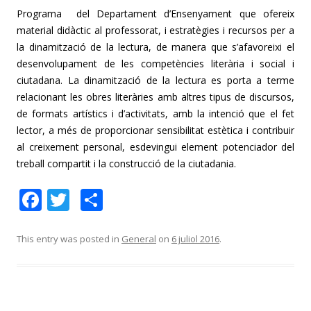
Programa del Departament d’Ensenyament que ofereix
material didàctic al professorat, i estratègies i recursos per a
la dinamització de la lectura, de manera que s’afavoreixi el
desenvolupament de les competències literària i social i
ciutadana. La dinamització de la lectura es porta a terme
relacionant les obres literàries amb altres tipus de discursos,
de formats artístics i d’activitats, amb la intenció que el fet
lector, a més de proporcionar sensibilitat estètica i contribuir
al creixement personal, esdevingui element potenciador del
treball compartit i la construcció de la ciutadania.
F
T
C
ac
w
o
e
itt
m
This entry was posted in
General
on
6 juliol 2016
.
b
er
p
o
ar
o
te