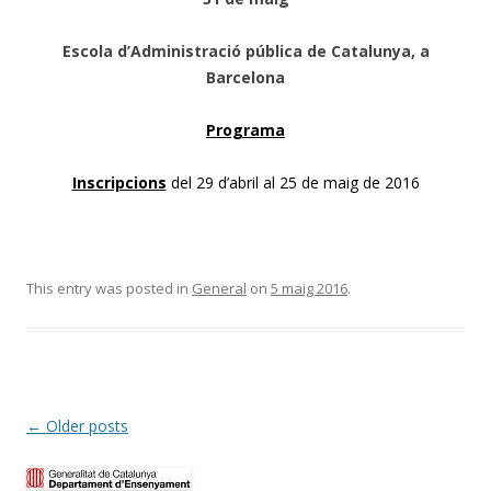
Escola d’Administració pública de Catalunya, a
Barcelona
Programa
Inscripcions
del 29 d’abril al 25 de maig de 2016
This entry was posted in
General
on
5 maig 2016
.
Post
←
Older posts
navigation