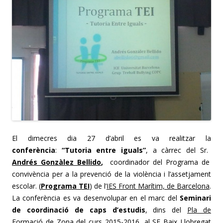
El dimecres dia 27 d’abril es va realitzar la
conferència
:
“Tutoria entre iguals”
, a càrrec del
Sr.
Andrés Gonzàlez Bellido
,
coordinador del
Programa de
convivència per a la prevenció de la violència i l’assetjament
escolar. (
Programa TEI
) de l’
IES Front Marítim, de Barcelona
.
La conferència es va desenvolupar en el marc del
Seminari
de coordinació de caps d’estudis
, dins del
Pla de
Formació de Zona del curs 2015-2016
, al SE Baix Llobregat