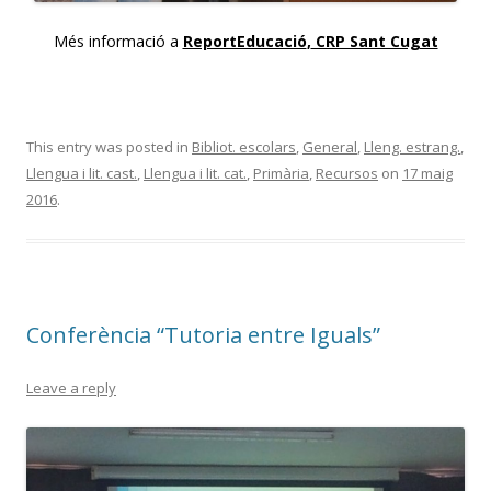
Més informació a
ReportEducació
,
CRP Sant Cugat
This entry was posted in
Bibliot. escolars
,
General
,
Lleng. estrang.
,
Llengua i lit. cast.
,
Llengua i lit. cat.
,
Primària
,
Recursos
on
17 maig
2016
.
Conferència “Tutoria entre Iguals”
Leave a reply