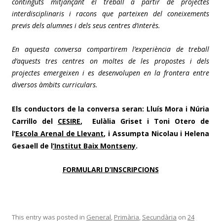
continguts mitjançant el treball a partir de projectes
interdisciplinaris i racons que parteixen del coneixements
previs dels alumnes i dels seus centres d’interès.
En aquesta conversa compartirem l’experiència de treball
d’aquests tres centres on moltes de les propostes i dels
projectes emergeixen i es desenvolupen en la frontera entre
diversos àmbits curriculars.
Els conductors de la conversa seran:
Lluís Mora
i
Núria
Carrillo
del
CESIRE
,
Eulàlia Griset
i
Toni Otero
de
l’
Escola Arenal de Llevant
, i
Assumpta Nicolau
i
Helena
Gesaell
de l
‘Institut Baix Montseny
.
FORMULARI D’INSCRIPCIONS
This entry was posted in
General
,
Primària
,
Secundària
on
24