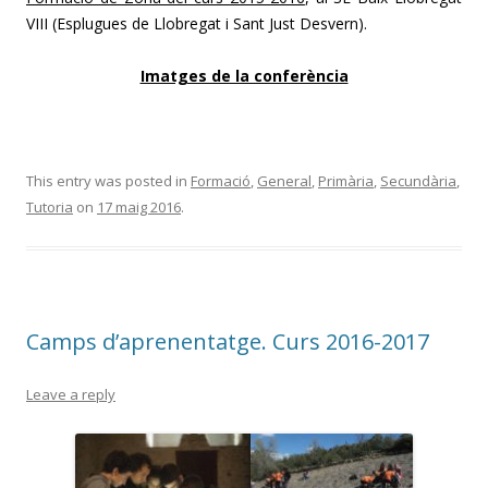
VIII (Esplugues de Llobregat i Sant Just Desvern).
Imatges de la conferència
This entry was posted in
Formació
,
General
,
Primària
,
Secundària
,
Tutoria
on
17 maig 2016
.
Camps d’aprenentatge. Curs 2016-2017
Leave a reply