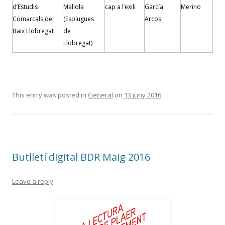
d’Estudis
Mallola
cap a l’exili
García
Merino
Comarcals del
(Esplugues
Arcos
Baix Llobregat
de
Llobregat)
This entry was posted in
General
on
13 juny 2016
.
Butlletí digital BDR Maig 2016
Leave a reply