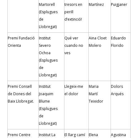
Martorell
tresors en
Martínez
Puigjaner
(Esplugues
perill
de
d’extinció!
Llobregat)
Premi Fundació
Institut
Qué ver
Aina Cloet
Eduardo
Orienta
Severo
cuando no
Molero
Florido
Ochoa
ves
(Esplugues
de
Llobregat)
Premi Consell
Institut
Llegeix-me
Maria
Dolors
de Dones
del
Joaquim
el dolor
Martí
Arqués
Baix Llobregat.
Blume
Teixidor
(Esplugues
de
Llobregat)
Premi Centre
Institut La
El llarg camí
Elena
Agustina