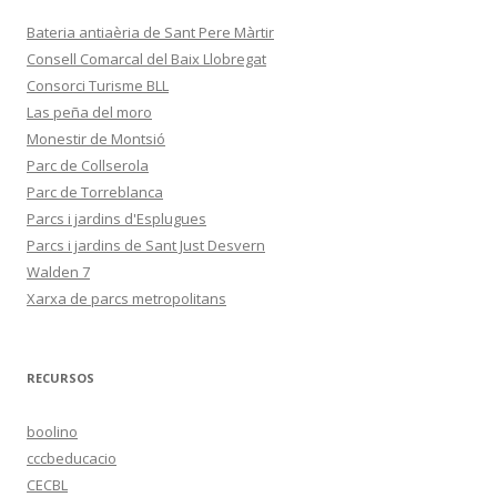
Bateria antiaèria de Sant Pere Màrtir
Consell Comarcal del Baix Llobregat
Consorci Turisme BLL
Las peña del moro
Monestir de Montsió
Parc de Collserola
Parc de Torreblanca
Parcs i jardins d'Esplugues
Parcs i jardins de Sant Just Desvern
Walden 7
Xarxa de parcs metropolitans
RECURSOS
boolino
cccbeducacio
CECBL