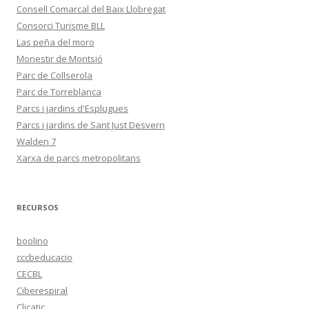
Consell Comarcal del Baix Llobregat
Consorci Turisme BLL
Las peña del moro
Monestir de Montsió
Parc de Collserola
Parc de Torreblanca
Parcs i jardins d'Esplugues
Parcs i jardins de Sant Just Desvern
Walden 7
Xarxa de parcs metropolitans
RECURSOS
boolino
cccbeducacio
CECBL
Ciberespiral
Clicatic