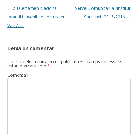
k
ix
Post
←
XII Certamen Nacional
Servei Comunitari a l’Institut
navigation
Infantil i Juvenil de Lectura en
Sant Just. 2015-2016
→
Veu Alta
Deixa un comentari
L'adreça electrònica no es publicarà
Els camps necessaris
estan marcats amb
*
Comentari