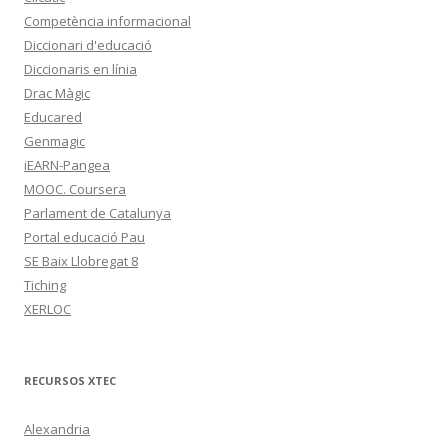
Competència informacional
Diccionari d'educació
Diccionaris en línia
Drac Màgic
Educared
Genmagic
iEARN-Pangea
MOOC. Coursera
Parlament de Catalunya
Portal educació Pau
SE Baix Llobregat 8
Tiching
XERLOC
RECURSOS XTEC
Alexandria