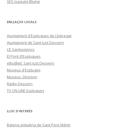
SES Joaquim Blume
ENLLAÇOS LOCALS
Ajuntament d'Esplugues de Llobregat
Ajuntament de Sant Just Desvern
CE Santjustencs
El Pont d'Esplugues
elbutlletí. Sant Just Desvern
Museus d'Espluges
Museus. Directori
Ràdio Desvern
TV ON LINE Esplugues
LLOC D'INTERÉS
Bateria antiaèria de Sant Pere Màrtir