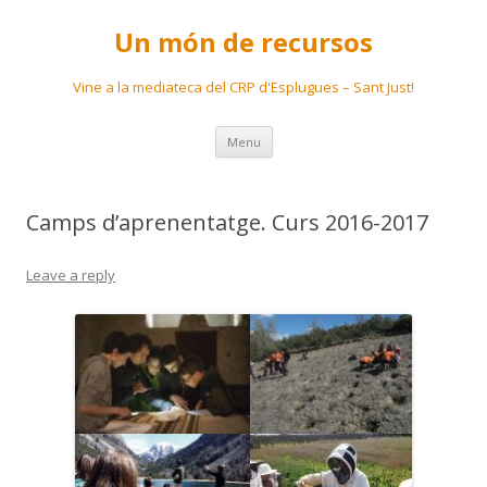
Un món de recursos
Vine a la mediateca del CRP d'Esplugues – Sant Just!
Skip
Menu
to
content
Camps d’aprenentatge. Curs 2016-2017
Leave a reply