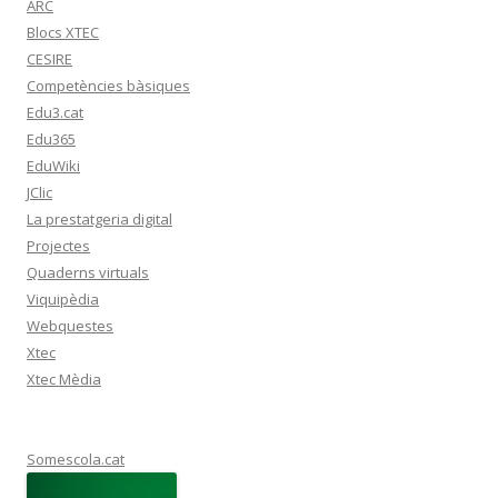
ARC
Blocs XTEC
CESIRE
Competències bàsiques
Edu3.cat
Edu365
EduWiki
JClic
La prestatgeria digital
Projectes
Quaderns virtuals
Viquipèdia
Webquestes
Xtec
Xtec Mèdia
Somescola.cat