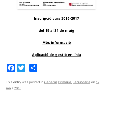
Inscripció curs 2016-2017
del 19 al 31 de maig
Més informació
Aplicació de gestió en línia
F
T
C
ac
w
o
e
itt
m
This entry was posted in
General
,
Primària
,
Secundària
on
12
maig 2016
.
b
er
p
o
ar
o
te