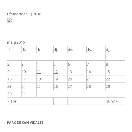
Efemèrides LiJ 2016
maig 2016
dl.
dt.
dc.
dj.
dv.
ds.
dg.
1
2
3
4
5
6
7
8
9
10
11
12
13
14
15
16
17
18
19
20
21
22
23
24
25
26
27
28
29
30
31
« abr.
juny »
PARC DE CAN VIDALET