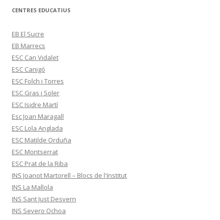
CENTRES EDUCATIUS
EB El Sucre
EB Marrecs
ESC Can Vidalet
ESC Canigó
ESC Folch i Torres
ESC Gras i Soler
ESC Isidre Martí
Esc Joan Maragall
ESC Lola Anglada
ESC Matilde Orduña
ESC Montserrat
ESC Prat de la Riba
INS Joanot Martorell – Blocs de l'Institut
INS La Mallola
INS Sant Just Desvern
INS Severo Ochoa