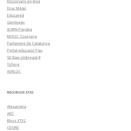
Diccionaris en línia
Drac Màgic
Educared
Genmagic
iEARN-Pangea
MOOC. Coursera
Parlament de Catalunya
Portal educació Pau
SE Baix Llobregat 8
Tiching
XERLOC
RECURSOS XTEC
Alexandria
ARC
Blocs XTEC
CESIRE