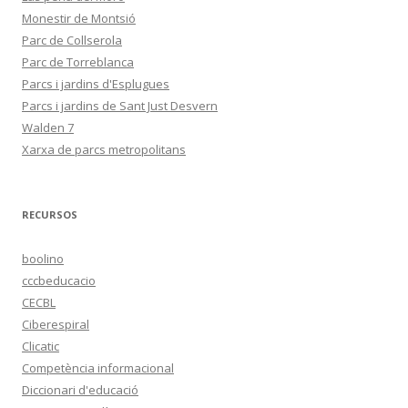
Monestir de Montsió
Parc de Collserola
Parc de Torreblanca
Parcs i jardins d'Esplugues
Parcs i jardins de Sant Just Desvern
Walden 7
Xarxa de parcs metropolitans
RECURSOS
boolino
cccbeducacio
CECBL
Ciberespiral
Clicatic
Competència informacional
Diccionari d'educació