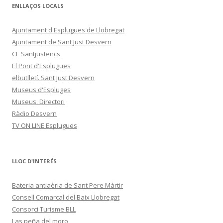
ENLLAÇOS LOCALS
Ajuntament d'Esplugues de Llobregat
Ajuntament de Sant Just Desvern
CE Santjustencs
El Pont d'Esplugues
elbutlletí. Sant Just Desvern
Museus d'Espluges
Museus. Directori
Ràdio Desvern
TV ON LINE Esplugues
LLOC D'INTERÉS
Bateria antiaèria de Sant Pere Màrtir
Consell Comarcal del Baix Llobregat
Consorci Turisme BLL
Las peña del moro