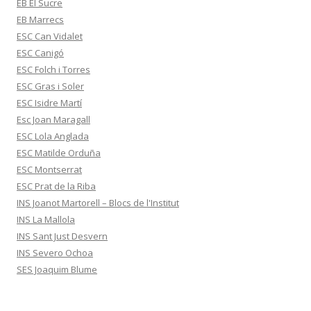
EB El Sucre
EB Marrecs
ESC Can Vidalet
ESC Canigó
ESC Folch i Torres
ESC Gras i Soler
ESC Isidre Martí
Esc Joan Maragall
ESC Lola Anglada
ESC Matilde Orduña
ESC Montserrat
ESC Prat de la Riba
INS Joanot Martorell – Blocs de l'Institut
INS La Mallola
INS Sant Just Desvern
INS Severo Ochoa
SES Joaquim Blume