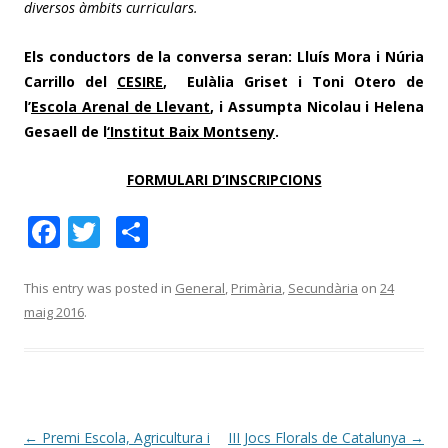
diversos àmbits curriculars.
Els conductors de la conversa seran:
Lluís Mora
i
Núria
Carrillo
del
CESIRE
,
Eulàlia Griset
i
Toni Otero
de
l’
Escola Arenal de Llevant
, i
Assumpta Nicolau
i
Helena
Gesaell
de l
‘Institut Baix Montseny
.
FORMULARI D’INSCRIPCIONS
F
T
C
ac
w
o
e
itt
m
This entry was posted in
General
,
Primària
,
Secundària
on
24
maig 2016
.
b
er
p
o
ar
o
te
k
ix
Post
←
Premi Escola, Agricultura i
III Jocs Florals de Catalunya
→