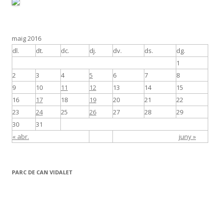
maig 2016
dl.
dt.
dc.
dj.
dv.
ds.
dg.
1
2
3
4
5
6
7
8
9
10
11
12
13
14
15
16
17
18
19
20
21
22
23
24
25
26
27
28
29
30
31
« abr.
juny »
PARC DE CAN VIDALET