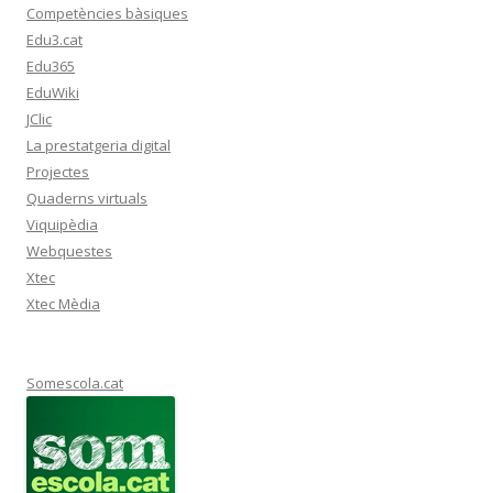
Competències bàsiques
Edu3.cat
Edu365
EduWiki
JClic
La prestatgeria digital
Projectes
Quaderns virtuals
Viquipèdia
Webquestes
Xtec
Xtec Mèdia
Somescola.cat