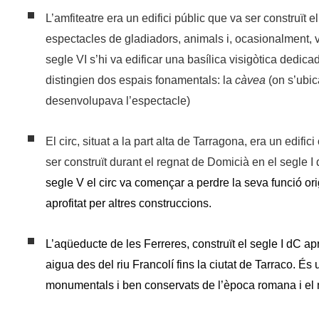
L’amfiteatre era un edifici públic que va ser construït e
espectacles de gladiadors, animals i, ocasionalment, v
segle VI s’hi va edificar una basílica visigòtica dedica
distingien dos espais fonamentals: la
càvea
(on s’ubic
desenvolupava l’espectacle)
El circ
, situat a la part alta de Tarragona,
era un edifici
ser construït durant el regnat de Domicià en el segle I
segle V el circ va començar a perdre la seva funció or
aprofitat per altres construccions.
L’aqüeducte
de les Ferreres, construït el segle I dC ap
aigua des del riu Francolí fins la ciutat de Tarraco. É
monumentals i ben conservats de l’època romana i el