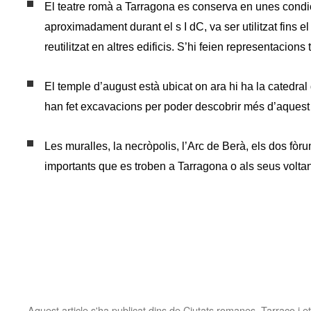
El teatre
romà a Tarragona es conserva en unes condic
aproximadament durant el s I dC, va ser utilitzat fins el 
reutilitzat en altres edificis. S’hi feien representacions 
El temple
d’august està ubicat on ara hi ha la catedra
han fet excavacions per poder descobrir més d’aquest
Les muralles, la necròpolis, l’Arc de Berà, els dos fò
importants que es troben a Tarragona o als seus voltan
Aquest article s'ha publicat dins de
Ciutats romanes
,
Tarraco
i e