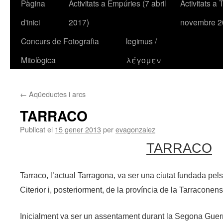
Pàgina
Activitats a Empúries (7 abril
Activitats a
Vés
d'inici
2017)
novembre 2
al
Concurs de Fotografia
legimus /
contingut
Mitològica
λέγομεν
←
Aqüeductes i arcs
TARRACO
Publicat el
15 gener 2013
per
evagonzalez
TARRACO
Tarraco, l’actual Tarragona, va ser una ciutat fundada pel
Citerior i, posteriorment, de la província de la Tarraconens
Inicialment va ser un assentament durant la Segona Guer