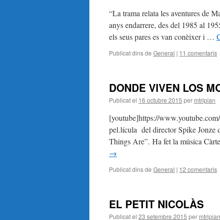
“La trama relata les aventures de M
anys endarrere, des del 1985 al 1955
els seus pares es van conèixer i …
C
Publicat dins de
General
|
11 comentaris
DONDE VIVEN LOS 
Publicat el
16 octubre 2015
per
mtripian
[youtube]https://www.youtube.com/
pel.lícula del director Spike Jonze q
Things Are”. Ha fet la música Càrte
→
Publicat dins de
General
|
12 comentaris
EL PETIT NICOLÀS
Publicat el
23 setembre 2015
per
mtripia