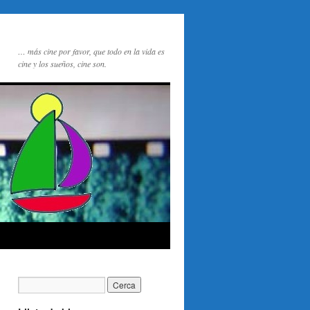
… más cine por favor, que todo en la vida es
cine y los sueños, cine son.