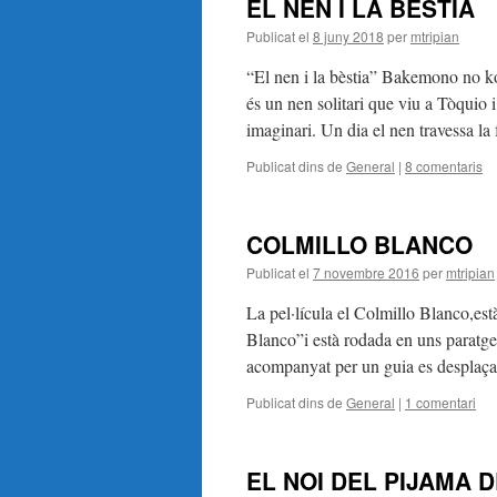
EL NEN I LA BÈSTIA
Publicat el
8 juny 2018
per
mtripian
“El nen i la bèstia” Bakemono no 
és un nen solitari que viu a Tòquio 
imaginari. Un dia el nen travessa l
Publicat dins de
General
|
8 comentaris
COLMILLO BLANCO
Publicat el
7 novembre 2016
per
mtripian
La pel·lícula el Colmillo Blanco,es
Blanco”i està rodada en uns paratge
acompanyat per un guia es desplaça
Publicat dins de
General
|
1 comentari
EL NOI DEL PIJAMA 