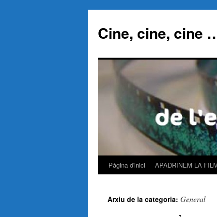
Cine, cine, cine 
Pàgina d'inici
APADRINEM LA FIL
Vés
al
General
Arxiu de la categoria:
contingut