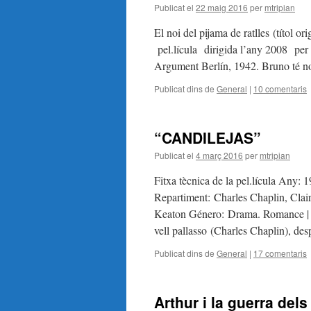
Publicat el
22 maig 2016
per
mtripian
El noi del pijama de ratlles (títol o
pel.lícula dirigida l’any 2008 pe
Argument Berlín, 1942. Bruno té no
Publicat dins de
General
|
10 comentaris
“CANDILEJAS”
Publicat el
4 març 2016
per
mtripian
Fitxa tècnica de la pel.lícula Any:
Repartiment: Charles Chaplin, Cla
Keaton Género: Drama. Romance | 
vell pallasso (Charles Chaplin), des
Publicat dins de
General
|
17 comentaris
Arthur i la guerra del