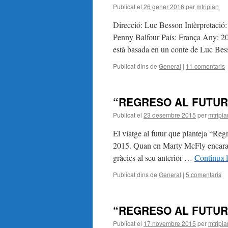
Publicat el
26 gener 2016
per
mtripian
Direcció: Luc Besson Intèrpretació
Penny Balfour País: França Any: 20
està basada en un conte de Luc Bes
Publicat dins de
General
|
11 comentaris
“REGRESO AL FUTUR
Publicat el
23 desembre 2015
per
mtripia
El viatge al futur que planteja “Reg
2015. Quan en Marty McFly encara est
gràcies al seu anterior …
Continua l
Publicat dins de
General
|
5 comentaris
“REGRESO AL FUTU
Publicat el
17 novembre 2015
per
mtripia