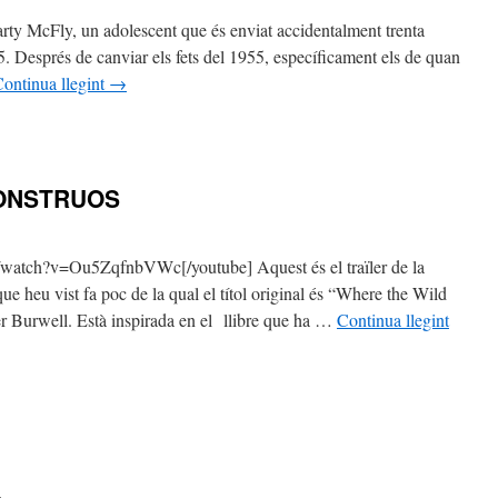
arty McFly, un adolescent que és enviat accidentalment trenta
. Després de canviar els fets del 1955, específicament els de quan
ontinua llegint
→
MONSTRUOS
watch?v=Ou5ZqfnbVWc[/youtube] Aquest és el traïler de la
ue heu vist fa poc de la qual el títol original és “Where the Wild
r Burwell. Està inspirada en el llibre que ha …
Continua llegint
n