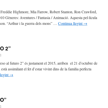
: Freddie Highmore, Mia Farrow, Robert Stanton, Ron Crawford,
10 Gèneres: Aventures / Fantasia / Animació. Aquesta pel·lícula
son. “Arthur i la guerra dels mons” …
Continua llegint
→
O 2”
n
reso al futuro 2” és justament el 2015, arriben el 21 d’octubre de
à assimilant el fet d’estar vivint dins de la família perfecta
legint
→
RO”
n