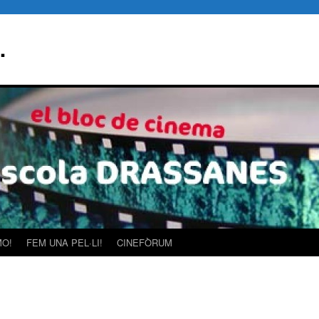
…
MO!
FEM UNA PEL·LI!
CINEFÒRUM