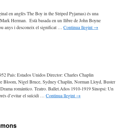
riginal en anglès The Boy in the Striped Pyjamas) és una
r Mark Herman. Està basada en un llibre de John Boyne
u anys i desconeix el significat …
Continua llegint
→
 1952 País: Estados Unidos Director: Charles Chaplin
ire Bloom, Nigel Bruce, Sydney Chaplin, Norman Lloyd, Buster
Drama romántico. Teatro. Ballet.Años 1910-1919 Sinopsi: Un
prés d’evitar el suïcidi …
Continua llegint
→
s mons