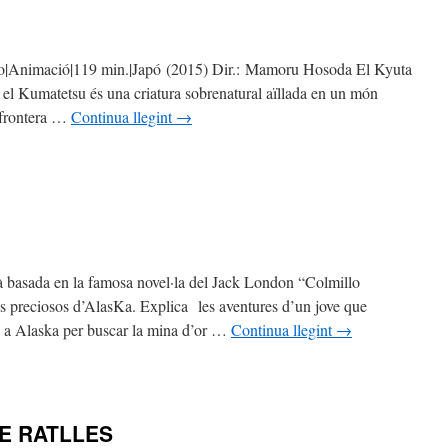
ko|Animació|119 min.|Japó (2015) Dir.: Mamoru Hosoda El Kyuta
i el Kumatetsu és una criatura sobrenatural aïllada en un món
a frontera …
Continua llegint
→
tà basada en la famosa novel·la del Jack London “Colmillo
s preciosos d’AlasKa. Explica les aventures d’un jove que
 a Alaska per buscar la mina d’or …
Continua llegint
→
DE RATLLES