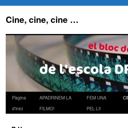
Cine, cine, cine …
Pàgina
APADRINEM LA
FEM UNA
C
Vés
d'inici
FILMO!
PEL·LI!
al
contingut