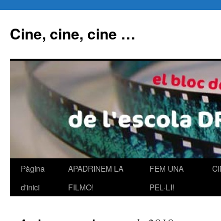
Cine, cine, cine …
Pàgina
APADRINEM LA
FEM UNA
C
Vés
d'inici
FILMO!
PEL·LI!
al
contingut