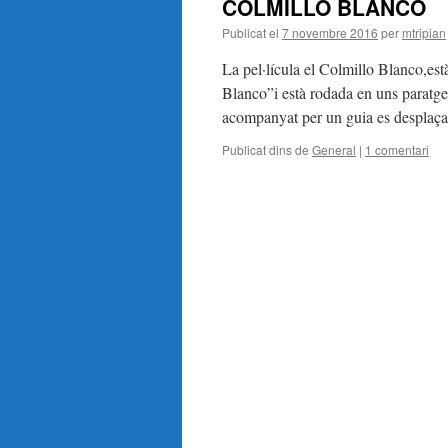
COLMILLO BLANCO
Publicat el
7 novembre 2016
per
mtripian
La pel·lícula el Colmillo Blanco,es
Blanco”i està rodada en uns paratge
acompanyat per un guia es desplaça
Publicat dins de
General
|
1 comentari