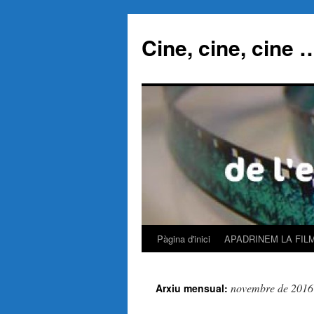
Cine, cine, cine 
Pàgina d'inici
APADRINEM LA FIL
Vés
al
novembre de 2016
Arxiu mensual:
contingut