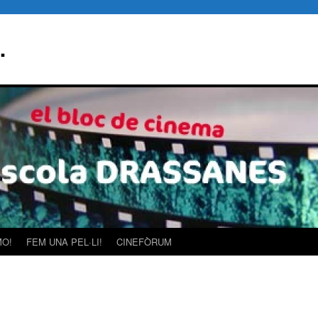
…
MO!
FEM UNA PEL·LI!
CINEFÒRUM