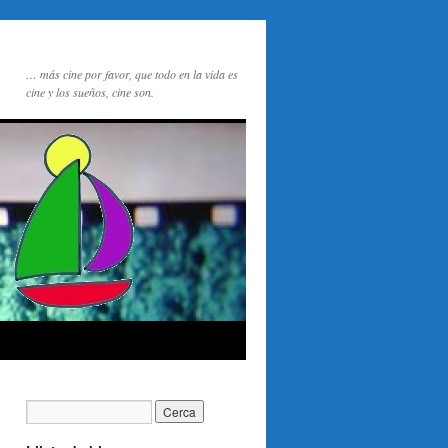
… más cine por favor, que todo en la vida es
cine y los sueños, cine son.