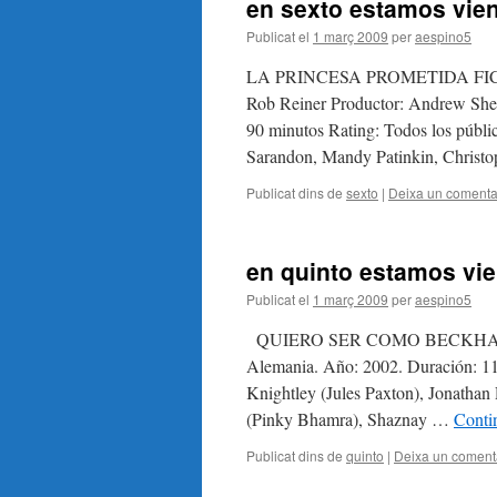
en sexto estamos vi
Publicat el
1 març 2009
per
aespino5
LA PRINCESA PROMETIDA FICHA T
Rob Reiner Productor: Andrew She
90 minutos Rating: Todos los públi
Sarandon, Mandy Patinkin, Christ
Publicat dins de
sexto
|
Deixa un comenta
en quinto estamos vi
Publicat el
1 març 2009
per
aespino5
QUIERO SER COMO BECKHAM Dire
Alemania. Año: 2002. Duración: 110
Knightley (Jules Paxton), Jonatha
(Pinky Bhamra), Shaznay …
Conti
Publicat dins de
quinto
|
Deixa un coment