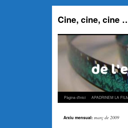
Cine, cine, cine 
Pàgina d'inici
APADRINEM LA FIL
Vés
al
març de 2009
Arxiu mensual:
contingut