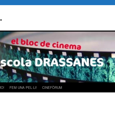
…
MO!
FEM UNA PEL·LI!
CINEFÒRUM