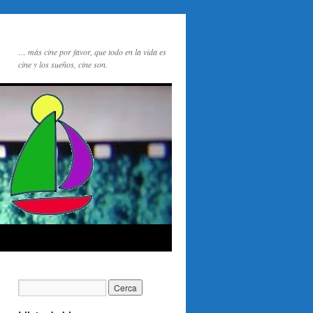
… más cine por favor, que todo en la vida es
cine y los sueños, cine son.