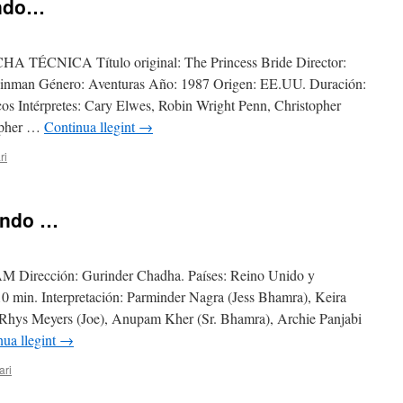
endo…
ÉCNICA Título original: The Princess Bride Director:
inman Género: Aventuras Año: 1987 Origen: EE.UU. Duración:
cos Intérpretes: Cary Elwes, Robin Wright Penn, Christopher
opher …
Continua llegint
→
ri
endo …
cción: Gurinder Chadha. Países: Reino Unido y
 min. Interpretación: Parminder Nagra (Jess Bhamra), Keira
n Rhys Meyers (Joe), Anupam Kher (Sr. Bhamra), Archie Panjabi
nua llegint
→
ari