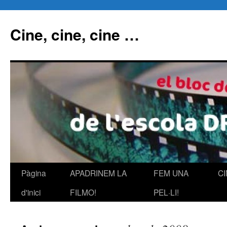
Cine, cine, cine …
Pàgina
APADRINEM LA
FEM UNA
C
Vés
d'inici
FILMO!
PEL·LI!
al
contingut