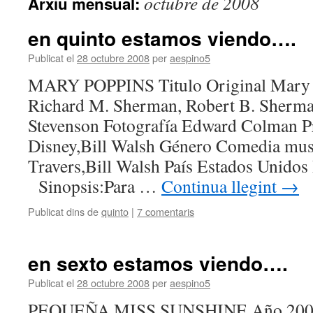
octubre de 2008
Arxiu mensual:
en quinto estamos viendo….
Publicat el
28 octubre 2008
per
aespino5
MARY POPPINS Titulo Original Mary 
Richard M. Sherman, Robert B. Sherma
Stevenson Fotografía Edward Colman P
Disney,Bill Walsh Género Comedia musi
Travers,Bill Walsh País Estados Unid
Sinopsis:Para …
Continua llegint
→
Publicat dins de
quinto
|
7 comentaris
en sexto estamos viendo….
Publicat el
28 octubre 2008
per
aespino5
PEQUEÑA MISS SUNSHINE Año 2006 