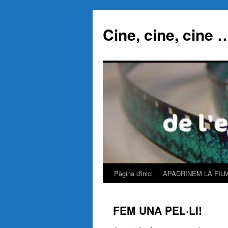
Cine, cine, cine 
Pàgina d'inici
APADRINEM LA FIL
Vés
al
FEM UNA PEL·LI!
contingut