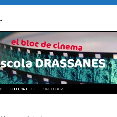
…
MO!
FEM UNA PEL·LI!
CINEFÒRUM