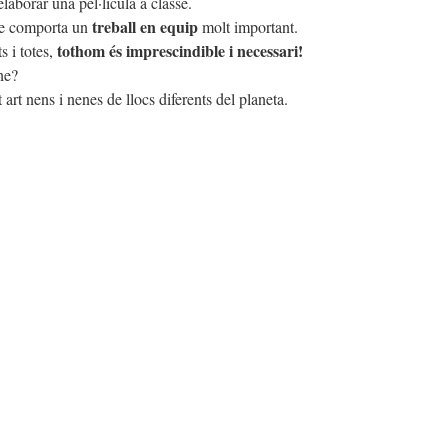
laborar una pel·lícula a classe.
treball en equip
que comporta un
molt important.
tothom és imprescindible i necessari!
s i totes,
ne?
rt nens i nenes de llocs diferents del planeta.