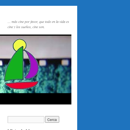
… más cine por favor, que todo en la vida es
cine y los sueños, cine son.