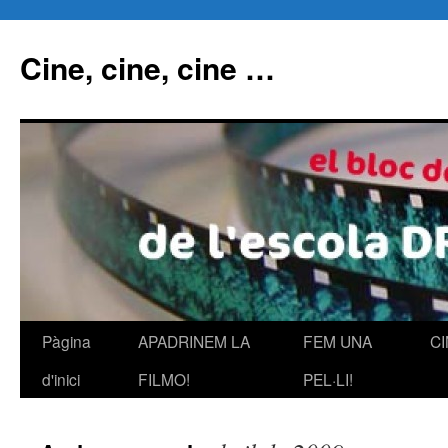
Cine, cine, cine …
Pàgina
APADRINEM LA
FEM UNA
C
Vés
d'inici
FILMO!
PEL·LI!
al
contingut