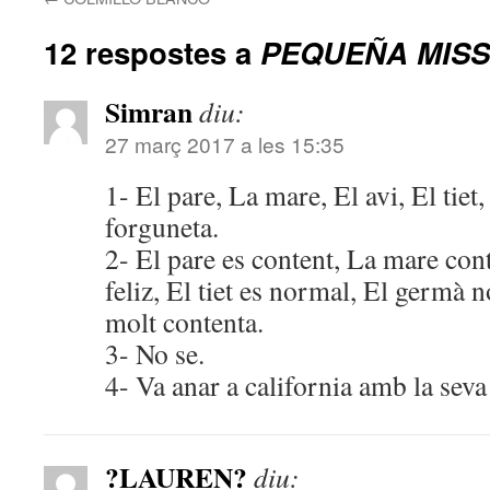
12 respostes a
PEQUEÑA MISS
Simran
diu:
27 març 2017 a les 15:35
1- El pare, La mare, El avi, El tiet,
forguneta.
2- El pare es content, La mare conte
feliz, El tiet es normal, El germà n
molt contenta.
3- No se.
4- Va anar a california amb la seva 
?LAUREN?
diu: