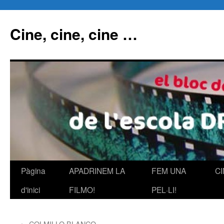
Cine, cine, cine …
Pàgina
APADRINEM LA
FEM UNA
C
Vés
d'inici
FILMO!
PEL·LI!
al
contingut
←
COLMILLO BLANCO