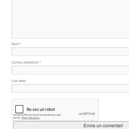
Nom
*
Correu electrònic
*
Lloc web