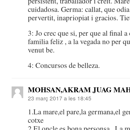
persistent, traballador i creit. Mar
cuidadosa. Germa: callat, que odia 
pervertit, inapriopiat i gracios. Tie
3: Jo crec que si, per que al final 
familia feliz , a la vegada no per qu
venut be.
4: Concursos de belleza.
MOHSAN,AKRAM JUAG MA
23 març 2017 a les 18:45
1.La mare,el pare,la germana,el ger
cotxe
2.El oncle es bona personsa . La 