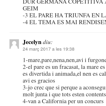
DUR GERMANA COPETITIVA 
GEIM
-3 EL PARE HA TRIUNFA EN 
-4 EL TEMA ES MAI RENDISE
Jecelyn
diu:
24 març 2017 a les 19:38
1-mare,pare,nena,nen,avi i furgon
2-el pare es un fracasat, la mare e
es divertida i animada,el nen es call
avi es gracios
3-jo crec que si perque a aconsegui
molt junta i que tots esten contents
4-van a California per un concurs