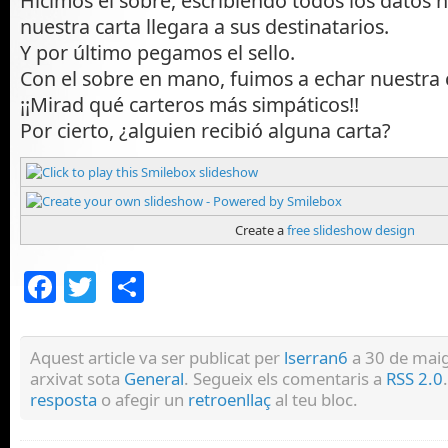
Hicimos el sobre, escribiendo todos los datos 
nuestra carta llegara a sus destinatarios.
Y por último pegamos el sello.
Con el sobre en mano, fuimos a echar nuestra 
¡¡Mirad qué carteros más simpáticos!!
Por cierto, ¿alguien recibió alguna carta?
Create a
free slideshow design
Facebook
Twitter
Comparteix
Aquest article va ser publicat per
lserran6
a 30 de maig
arxivat sota
General
. Segueix els comentaris a
RSS 2.0
resposta
o afegir un
retroenllaç
al teu bloc.