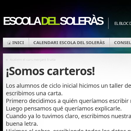
ESCOLA
DEL
SOLERÀS
EL BLOC 
INICI
CALENDARI ESCOLA DEL SOLERÀS
CONSEL
«
Acabem el curs menjant fruita
¡Somos carteros!
Los alumnos de ciclo inicial hicimos un taller d
escribimos una carta.
Primero decidimos a quién queríamos escribir 
Luego pensamos qué queríamos explicarle.
Cuando ya lo tuvimos claro, escribimos nuestr
buena letra.