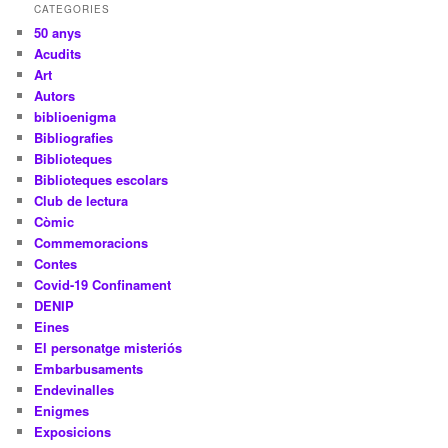
CATEGORIES
50 anys
Acudits
Art
Autors
biblioenigma
Bibliografies
Biblioteques
Biblioteques escolars
Club de lectura
Còmic
Commemoracions
Contes
Covid-19 Confinament
DENIP
Eines
El personatge misteriós
Embarbusaments
Endevinalles
Enigmes
Exposicions