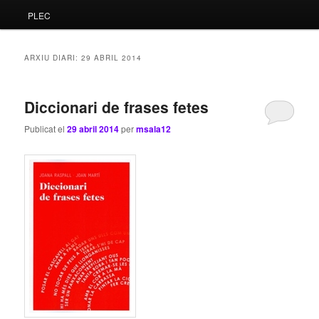
PLEC
principal
secundari
ARXIU DIARI:
29 ABRIL 2014
Diccionari de frases fetes
Publicat el
29 abril 2014
per
msala12