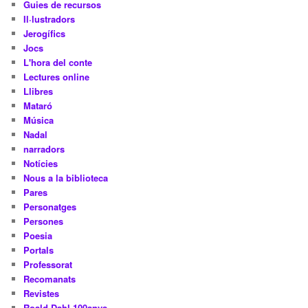
Guies de recursos
Il·lustradors
Jerogífics
Jocs
L'hora del conte
Lectures online
Llibres
Mataró
Música
Nadal
narradors
Notícies
Nous a la biblioteca
Pares
Personatges
Persones
Poesia
Portals
Professorat
Recomanats
Revistes
Roald Dahl 100anys