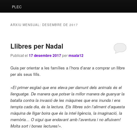
PLEC
principal
secundari
ARXIU MENSUAL:
DESEMBRE DE 2017
Llibres per Nadal
Publicat el
17 desembre 2017
per
msala12
Guia per orientar a les famílies a l’hora d’anar a comprar un llibre
per als seus fills.
«El primer esglaó que ens eleva per damunt dels animals és el
llenguatge. De manera que potser la millor manera de guanyar la
batalla contra la invasió de les màquines que ens inunda i ens
tempta cada dia, és la lectura. Els llibres són l’aliment d’aquesta
màquina de lligar boira que és la intel·ligència, la imaginació, la
memòria… O sigui que endavant amb l’aventura i no afluixem!
Molta sort i bones lectures!».