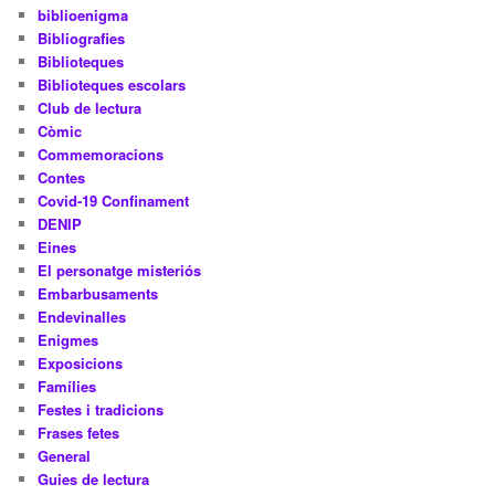
biblioenigma
Bibliografies
Biblioteques
Biblioteques escolars
Club de lectura
Còmic
Commemoracions
Contes
Covid-19 Confinament
DENIP
Eines
El personatge misteriós
Embarbusaments
Endevinalles
Enigmes
Exposicions
Famílies
Festes i tradicions
Frases fetes
General
Guies de lectura