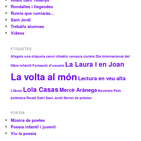
Rondalles i llegendes
Rumia que rumiaràs…
Sant Jordi
Treballs alumnes
Vídeos
ETIQUETES
Afegeix una etiqueta
canvi climàtic
censura
ciutats
Dia internacional del
La Laura i en Joan
llibre infantil
Formació d'usuaris
La volta al món
Lectura en veu alta
Lola Casas
Mercè Arànega
Llibres
Novetats
Pols
polèmica
Roald Dahl
Sant Jordi
Servei de préstec
POESIA
Música de poetes
Poesia infantil i juvenil
Viu la poesia