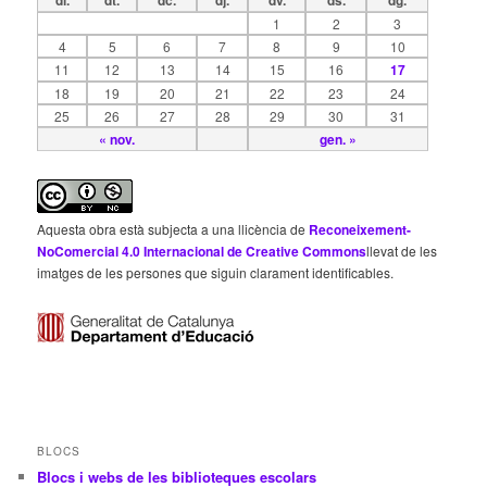
dl.
dt.
dc.
dj.
dv.
ds.
dg.
1
2
3
4
5
6
7
8
9
10
11
12
13
14
15
16
17
18
19
20
21
22
23
24
25
26
27
28
29
30
31
« nov.
gen. »
Aquesta obra està subjecta a una llicència de
Reconeixement-
NoComercial 4.0 Internacional de Creative Commons
llevat de les
imatges de les persones que siguin clarament identificables.
BLOCS
Blocs i webs de les biblioteques escolars