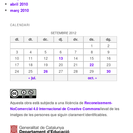
abril 2010
març 2010
CALENDARI
SETEMBRE 2012
dl.
dt.
dc.
dj.
dv.
ds.
dg.
1
2
3
4
5
6
7
8
9
10
11
12
13
14
15
16
17
18
19
20
21
22
23
24
25
26
27
28
29
30
« jul.
oct. »
Aquesta obra està subjecta a una llicència de
Reconeixement-
NoComercial 4.0 Internacional de Creative Commons
llevat de les
imatges de les persones que siguin clarament identificables.