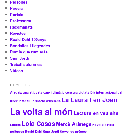
Persones
Poesia
Portals
Professorat
Recomanats
Revistes
Roald Dahl 100anys
Rondalles i llegendes
Rumia que rumiaràs…
Sant Jordi
Treballs alumnes
Vídeos
ETIQUETES
Afegeix una etiqueta
canvi climàtic
censura
ciutats
Dia internacional del
La Laura i en Joan
llibre infantil
Formació d'usuaris
La volta al món
Lectura en veu alta
Lola Casas
Mercè Arànega
Llibres
Novetats
Pols
polèmica
Roald Dahl
Sant Jordi
Servei de préstec