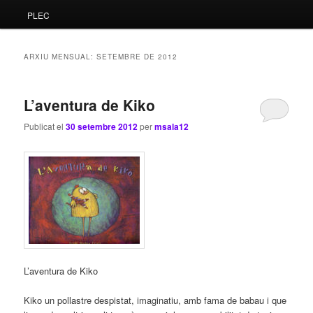
PLEC
principal
secundari
ARXIU MENSUAL:
SETEMBRE DE 2012
L’aventura de Kiko
Publicat el
30 setembre 2012
per
msala12
L’aventura de Kiko
Kiko un pollastre despistat, imaginatiu, amb fama de babau i que