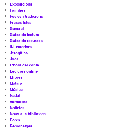
Exposicions
Famílies
Festes i tradicions
Frases fetes
General
Guies de lectura
Guies de recursos
Il·lustradors
Jerogífics
Jocs
L'hora del conte
Lectures online
Llibres
Mataró
Música
Nadal
narradors
Notícies
Nous a la biblioteca
Pares
Personatges