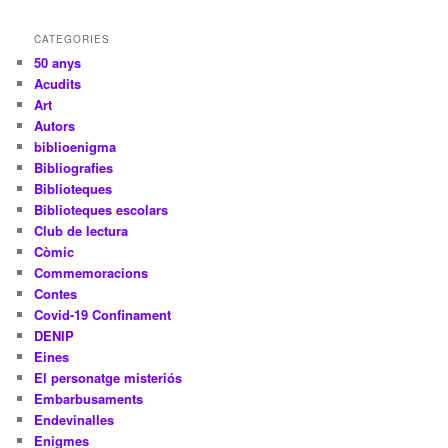
CATEGORIES
50 anys
Acudits
Art
Autors
biblioenigma
Bibliografies
Biblioteques
Biblioteques escolars
Club de lectura
Còmic
Commemoracions
Contes
Covid-19 Confinament
DENIP
Eines
El personatge misteriós
Embarbusaments
Endevinalles
Enigmes