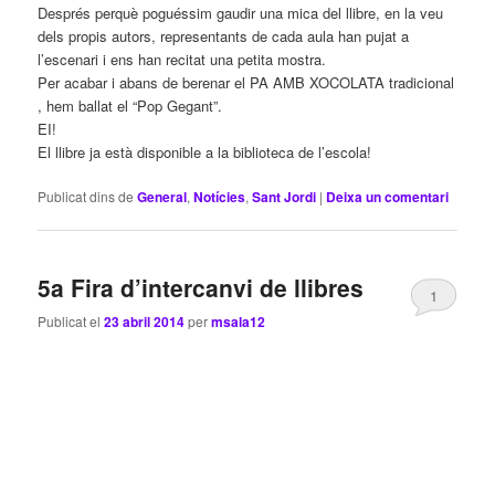
Després perquè poguéssim gaudir una mica del llibre, en la veu
dels propis autors, representants de cada aula han pujat a
l’escenari i ens han recitat una petita mostra.
Per acabar i abans de berenar el PA AMB XOCOLATA tradicional
, hem ballat el “Pop Gegant”.
EI!
El llibre ja està disponible a la biblioteca de l’escola!
Publicat dins de
General
,
Notícies
,
Sant Jordi
|
Deixa un comentari
5a Fira d’intercanvi de llibres
1
Publicat el
23 abril 2014
per
msala12