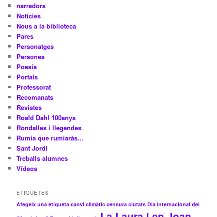
narradors
Notícies
Nous a la biblioteca
Pares
Personatges
Persones
Poesia
Portals
Professorat
Recomanats
Revistes
Roald Dahl 100anys
Rondalles i llegendes
Rumia que rumiaràs…
Sant Jordi
Treballs alumnes
Vídeos
ETIQUETES
Afegeix una etiqueta
canvi climàtic
censura
ciutats
Dia internacional del
La Laura i en Joan