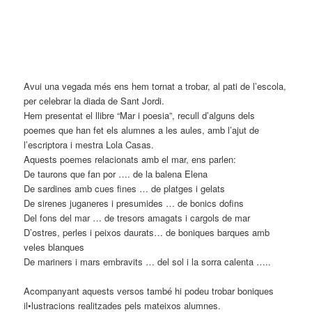
Avui una vegada més ens hem tornat a trobar, al pati de l’escola,
per celebrar la diada de Sant Jordi.
Hem presentat el llibre “Mar i poesia”, recull d’alguns dels
poemes que han fet els alumnes a les aules, amb l’ajut de
l’escriptora i mestra Lola Casas.
Aquests poemes relacionats amb el mar, ens parlen:
De taurons que fan por …. de la balena Elena
De sardines amb cues fines … de platges i gelats
De sirenes juganeres i presumides … de bonics dofins
Del fons del mar … de tresors amagats i cargols de mar
D’ostres, perles i peixos daurats… de boniques barques amb
veles blanques
De mariners i mars embravits … del sol i la sorra calenta …..
Acompanyant aquests versos també hi podeu trobar boniques
il•lustracions realitzades pels mateixos alumnes.