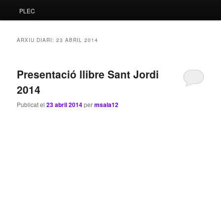
PLEC
principal
secundari
ARXIU DIARI:
23 ABRIL 2014
Presentació llibre Sant Jordi
2014
Publicat el
23 abril 2014
per
msala12