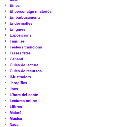
Eines
El personatge misteriós
Embarbusaments
Endevinalles
Enigmes
Exposicions
Famílies
Festes i tradicions
Frases fetes
General
Guies de lectura
Guies de recursos
Il·lustradors
Jerogífics
Jocs
L'hora del conte
Lectures online
Llibres
Mataró
Música
Nadal