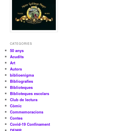
CATEGORIES
50 anys
Acudits
Art
Autors
biblioenigma
Bibliografies
Biblioteques
Biblioteques escolars
Club de lectura
Còmic
Commemoracions
Contes
Covid-19 Confinament
DENIP