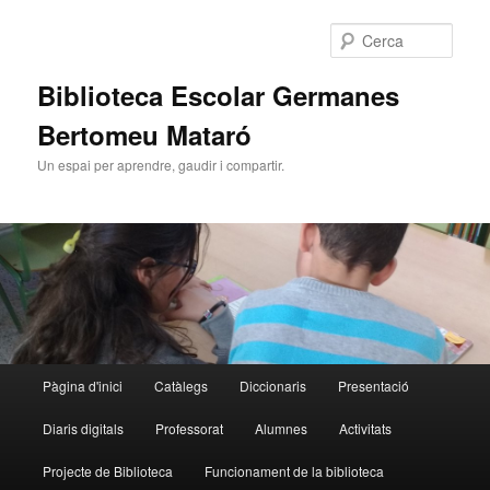
Cerca
Biblioteca Escolar Germanes
Bertomeu Mataró
Un espai per aprendre, gaudir i compartir.
Menú
Pàgina d'inici
Catàlegs
Diccionaris
Presentació
Aneu
Aneu
principal
Diaris digitals
Professorat
Alumnes
Activitats
al
al
Projecte de Biblioteca
Funcionament de la biblioteca
contingut
contingut