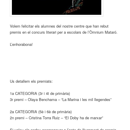
Volem felicitar els alumnes del nostre centre que han rebut
premis en el concurs literari per a escolars de l’Òmnium Mataró.
L’enhorabona!
Us detallem els premiats:
1a CATEGORIA (3r i 4t de primària)
3r premi – Olaya Benchama – “La Marina i les mil llegendes”
2a CATEGORIA (5è i 6è de primària)
2n premi – Cristina Torra Ruiz – “El Doby ha de marxar”
Si voleu els podeu acompanyar a l’acte de lliurament de premis