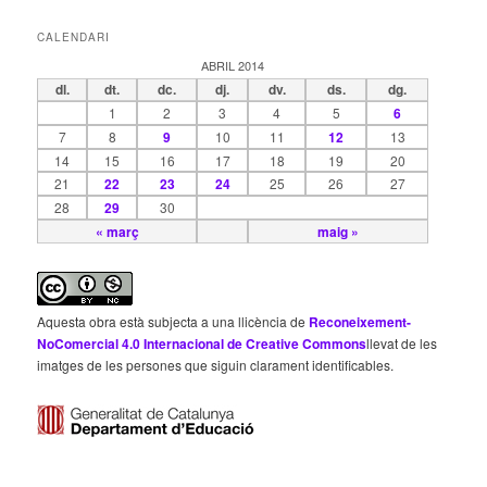
CALENDARI
ABRIL 2014
dl.
dt.
dc.
dj.
dv.
ds.
dg.
1
2
3
4
5
6
7
8
9
10
11
12
13
14
15
16
17
18
19
20
21
22
23
24
25
26
27
28
29
30
« març
maig »
Aquesta obra està subjecta a una llicència de
Reconeixement-
NoComercial 4.0 Internacional de Creative Commons
llevat de les
imatges de les persones que siguin clarament identificables.