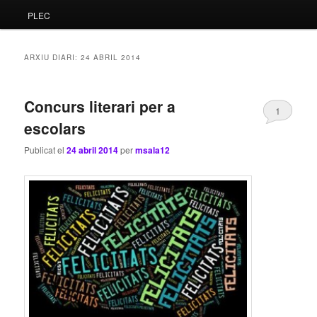
PLEC
principal
secundari
ARXIU DIARI:
24 ABRIL 2014
Concurs literari per a
1
escolars
Publicat el
24 abril 2014
per
msala12