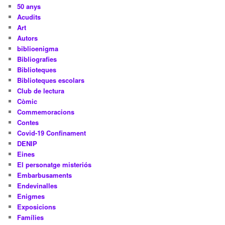
50 anys
Acudits
Art
Autors
biblioenigma
Bibliografies
Biblioteques
Biblioteques escolars
Club de lectura
Còmic
Commemoracions
Contes
Covid-19 Confinament
DENIP
Eines
El personatge misteriós
Embarbusaments
Endevinalles
Enigmes
Exposicions
Famílies