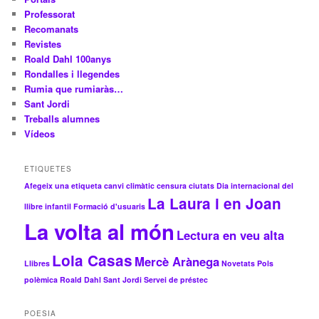
Professorat
Recomanats
Revistes
Roald Dahl 100anys
Rondalles i llegendes
Rumia que rumiaràs…
Sant Jordi
Treballs alumnes
Vídeos
ETIQUETES
Afegeix una etiqueta
canvi climàtic
censura
ciutats
Dia internacional del
La Laura i en Joan
llibre infantil
Formació d'usuaris
La volta al món
Lectura en veu alta
Lola Casas
Mercè Arànega
Llibres
Novetats
Pols
polèmica
Roald Dahl
Sant Jordi
Servei de préstec
POESIA