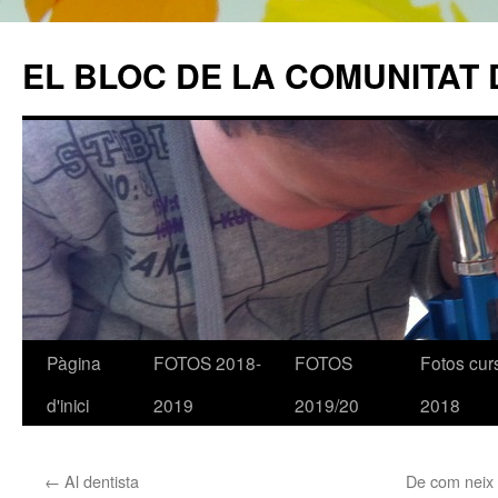
EL BLOC DE LA COMUNITAT 
Pàgina
FOTOS 2018-
FOTOS
Fotos cur
Vés
d'inici
2019
2019/20
2018
al
contingut
←
Al dentista
De com neix