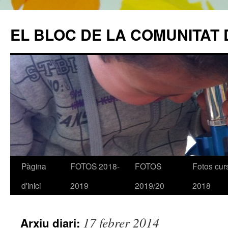
EL BLOC DE LA COMUNITAT 
Pàgina
FOTOS 2018-
FOTOS
Fotos cur
Vés
d'inici
2019
2019/20
2018
al
contingut
17 febrer 2014
Arxiu diari: