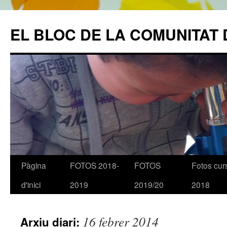
EL BLOC DE LA COMUNITAT 
Pàgina
FOTOS 2018-
FOTOS
Fotos cur
Vés
d'inici
2019
2019/20
2018
al
contingut
16 febrer 2014
Arxiu diari: