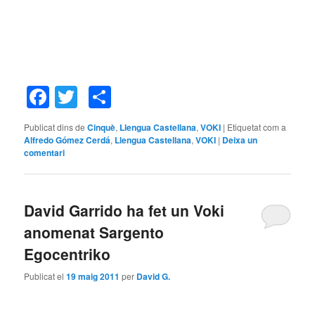
Facebook
Twitter
Comparteix
Publicat dins de
Cinquè
,
Llengua Castellana
,
VOKI
|
Etiquetat com a
Alfredo Gómez Cerdá
,
Llengua Castellana
,
VOKI
|
Deixa un
comentari
David Garrido ha fet un Voki
anomenat Sargento
Egocentriko
Publicat el
19 maig 2011
per
David G.