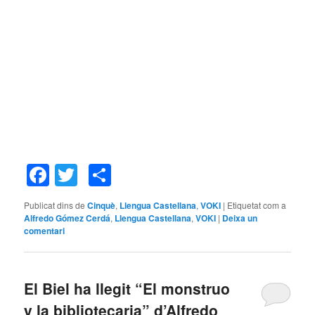
Facebook
Twitter
Comparteix
Publicat dins de
Cinquè
,
Llengua Castellana
,
VOKI
|
Etiquetat com a
Alfredo Gómez Cerdá
,
Llengua Castellana
,
VOKI
|
Deixa un
comentari
El Biel ha llegit “El monstruo
y la bibliotecaria” d’Alfredo