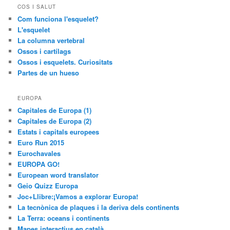
COS I SALUT
Com funciona l'esquelet?
L'esquelet
La columna vertebral
Ossos i cartílags
Ossos i esquelets. Curiositats
Partes de un hueso
EUROPA
Capitales de Europa (1)
Capitales de Europa (2)
Estats i capitals europees
Euro Run 2015
Eurochavales
EUROPA GO!
European word translator
Geio Quizz Europa
Joc+Llibre:¡Vamos a explorar Europa!
La tecnònica de plaques i la deriva dels continents
La Terra: oceans i continents
Mapes interactius en català