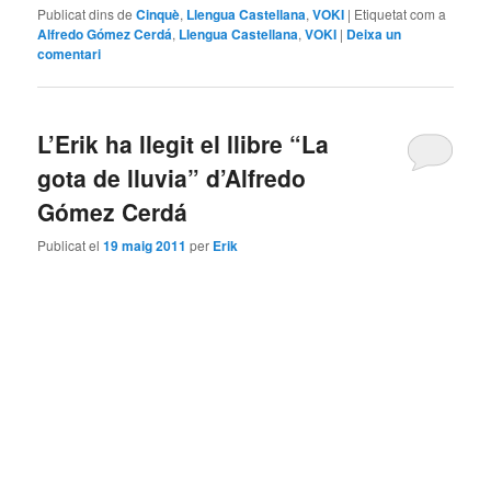
Publicat dins de
Cinquè
,
Llengua Castellana
,
VOKI
|
Etiquetat com a
Alfredo Gómez Cerdá
,
Llengua Castellana
,
VOKI
|
Deixa un
comentari
L’Erik ha llegit el llibre “La
gota de lluvia” d’Alfredo
Gómez Cerdá
Publicat el
19 maig 2011
per
Erik