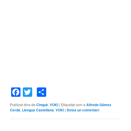
Facebook
Twitter
Comparteix
Publicat dins de
Cinquè
,
VOKI
|
Etiquetat com a
Alfredo Gómez
Cerdá
,
Llengua Castellana
,
VOKI
|
Deixa un comentari