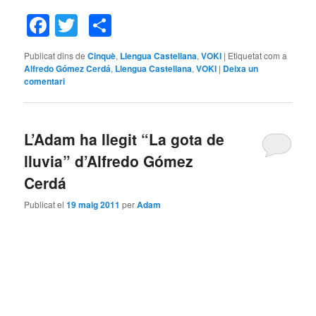
Facebook
Twitter
Comparteix
Publicat dins de
Cinquè
,
Llengua Castellana
,
VOKI
|
Etiquetat com a
Alfredo Gómez Cerdá
,
Llengua Castellana
,
VOKI
|
Deixa un
comentari
L’Adam ha llegit “La gota de
lluvia” d’Alfredo Gómez
Cerdá
Publicat el
19 maig 2011
per
Adam