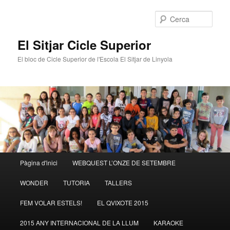
Cerca
El Sitjar Cicle Superior
El bloc de Cicle Superior de l'Escola El Sitjar de Linyola
Menú
Pàgina d'inici
WEBQUEST L’ONZE DE SETEMBRE
Aneu
Aneu
principal
WONDER
TUTORIA
TALLERS
al
al
FEM VOLAR ESTELS!
EL QVIXOTE 2015
contingut
contingut
2015 ANY INTERNACIONAL DE LA LLUM
KARAOKE
principal
secundari