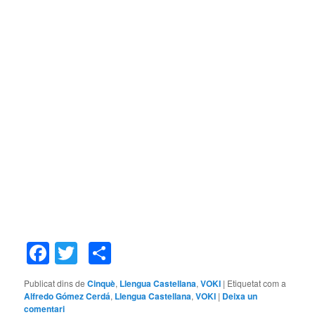
Facebook
Twitter
Comparteix
Publicat dins de
Cinquè
,
Llengua Castellana
,
VOKI
|
Etiquetat com a
Alfredo Gómez Cerdá
,
Llengua Castellana
,
VOKI
|
Deixa un
comentari