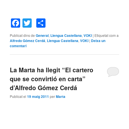
Facebook
Twitter
Comparteix
Publicat dins de
General
,
Llengua Castellana
,
VOKI
|
Etiquetat com a
Alfredo Gómez Cerdá
,
Llengua Castellana
,
VOKI
|
Deixa un
comentari
La Marta ha llegit “El cartero
que se convirtió en carta”
d’Alfredo Gómez Cerdá
Publicat el
19 maig 2011
per
Marta