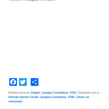
Facebook
Twitter
Comparteix
Publicat dins de
Cinquè
,
Llengua Castellana
,
VOKI
|
Etiquetat com a
Alfredo Gómez Cerdá
,
Llengua Castellana
,
VOKI
|
Deixa un
comentari