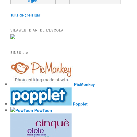
« gen.
Tuits de @elsitjar
VILAWEB: DIARI DE L’ESCOLA
EINES 2.0
PicMonkey
Popplet
PowToon