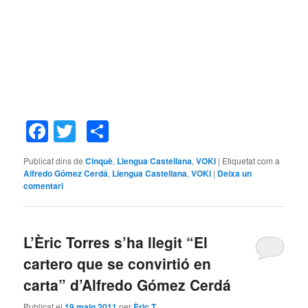
Facebook
Twitter
Comparteix
Publicat dins de
Cinquè
,
Llengua Castellana
,
VOKI
|
Etiquetat com a
Alfredo Gómez Cerdá
,
Llengua Castellana
,
VOKI
|
Deixa un
comentari
L’Èric Torres s’ha llegit “El
cartero que se convirtió en
carta” d’Alfredo Gómez Cerdá
Publicat el
19 maig 2011
per
Èric T.