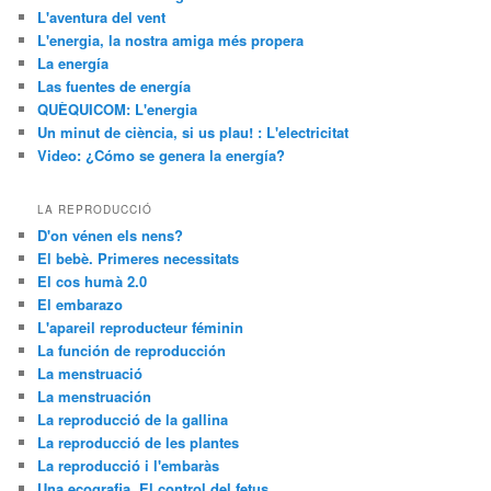
L'aventura del vent
L'energia, la nostra amiga més propera
La energía
Las fuentes de energía
QUÈQUICOM: L'energia
Un minut de ciència, si us plau! : L'electricitat
Video: ¿Cómo se genera la energía?
LA REPRODUCCIÓ
D'on vénen els nens?
El bebè. Primeres necessitats
El cos humà 2.0
El embarazo
L'apareil reproducteur féminin
La función de reproducción
La menstruació
La menstruación
La reproducció de la gallina
La reproducció de les plantes
La reproducció i l'embaràs
Una ecografia. El control del fetus