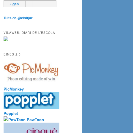
« gen.
Tuits de @elsitjar
VILAWEB: DIARI DE L’ESCOLA
EINES 2.0
PicMonkey
Popplet
PowToon