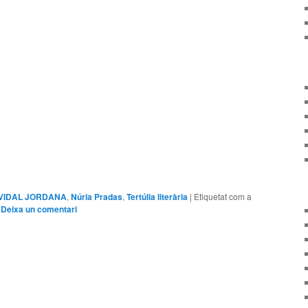
arteix
È VIDAL JORDANA
,
Núria Pradas
,
Tertúlia literària
|
Etiquetat com a
|
Deixa un comentari