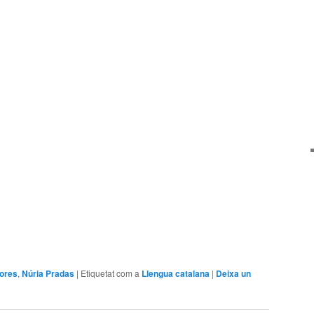
arteix
tores
,
Núria Pradas
|
Etiquetat com a
Llengua catalana
|
Deixa un