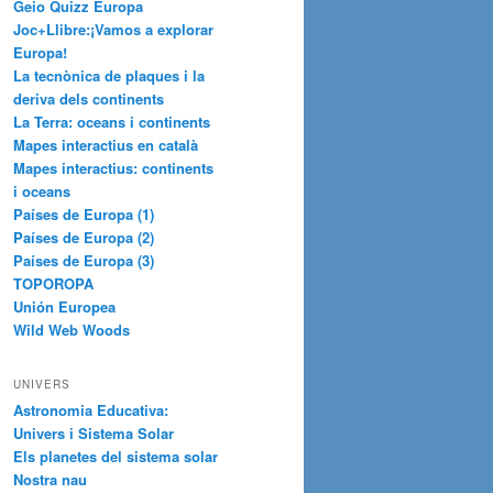
Geio Quizz Europa
Joc+Llibre:¡Vamos a explorar
Europa!
La tecnònica de plaques i la
deriva dels continents
La Terra: oceans i continents
Mapes interactius en català
Mapes interactius: continents
i oceans
Países de Europa (1)
Países de Europa (2)
Países de Europa (3)
TOPOROPA
Unión Europea
Wild Web Woods
UNIVERS
Astronomia Educativa:
Univers i Sistema Solar
Els planetes del sistema solar
Nostra nau