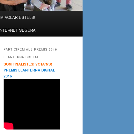
M VOLAR ESTELS!
INTERNET SEGURA
PARTICIPEM ALS PREMIS 2016
LLANTERNA DIGITAL
SOM FINALISTES! VOTA'NS!
PREMIS LLANTERNA DIGITAL
2016