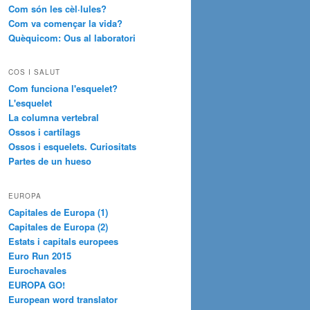
Com són les cèl·lules?
Com va començar la vida?
Quèquicom: Ous al laboratori
COS I SALUT
Com funciona l'esquelet?
L'esquelet
La columna vertebral
Ossos i cartílags
Ossos i esquelets. Curiositats
Partes de un hueso
EUROPA
Capitales de Europa (1)
Capitales de Europa (2)
Estats i capitals europees
Euro Run 2015
Eurochavales
EUROPA GO!
European word translator