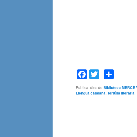
Facebook
Twitter
Comp
Publicat dins de
Biblioteca MERC
Llengua catalana
,
Tertúlia literària