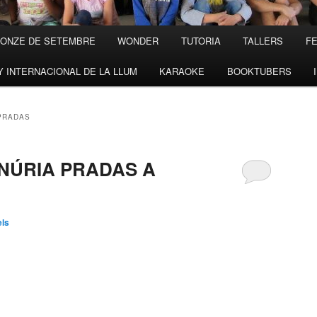
’ONZE DE SETEMBRE
WONDER
TUTORIA
TALLERS
FE
Y INTERNACIONAL DE LA LLUM
KARAOKE
BOOKTUBERS
PRADAS
 NÚRIA PRADAS A
els