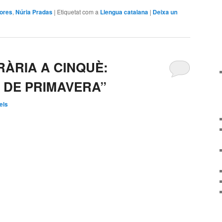
tores
,
Núria Pradas
|
Etiquetat com a
Llengua catalana
|
Deixa un
RÀRIA A CINQUÈ:
 DE PRIMAVERA”
els