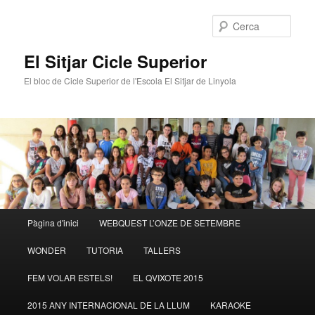
Cerca
El Sitjar Cicle Superior
El bloc de Cicle Superior de l'Escola El Sitjar de Linyola
Menú
Pàgina d'inici
WEBQUEST L’ONZE DE SETEMBRE
Aneu
Aneu
principal
WONDER
TUTORIA
TALLERS
al
al
FEM VOLAR ESTELS!
EL QVIXOTE 2015
contingut
contingut
2015 ANY INTERNACIONAL DE LA LLUM
KARAOKE
principal
secundari