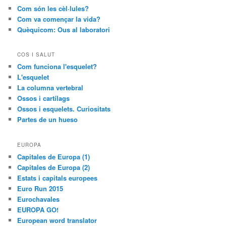
Com són les cèl·lules?
Com va començar la vida?
Quèquicom: Ous al laboratori
COS I SALUT
Com funciona l'esquelet?
L'esquelet
La columna vertebral
Ossos i cartílags
Ossos i esquelets. Curiositats
Partes de un hueso
EUROPA
Capitales de Europa (1)
Capitales de Europa (2)
Estats i capitals europees
Euro Run 2015
Eurochavales
EUROPA GO!
European word translator