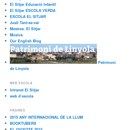
El Sitjar Educació Infantil
El Sitjar ESCOLA VERDA
ESCOLA EL SITJAR
Justí Tant-se-val
Mestres. El Sitjar
Música
Our English Blog
Patrimoni
de Linyola
WEB ESCOLA
Intranet El Sitjar
web d’escola
PÀGINES
2015 ANY INTERNACIONAL DE LA LLUM
BOOKTUBERS
EL QVIXOTE 2015