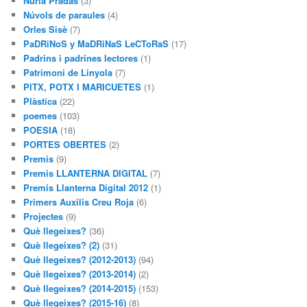
Núria Pradas
(3)
Núvols de paraules
(4)
Orles Sisè
(7)
PaDRiNoS y MaDRiNaS LeCToRaS
(17)
Padrins i padrines lectores
(1)
Patrimoni de Linyola
(7)
PITX, POTX I MARICUETES
(1)
Plàstica
(22)
poemes
(103)
POESIA
(18)
PORTES OBERTES
(2)
Premis
(9)
Premis LLANTERNA DIGITAL
(7)
Premis Llanterna Digital 2012
(1)
Primers Auxilis Creu Roja
(6)
Projectes
(9)
Què llegeixes?
(36)
Què llegeixes? (2)
(31)
Què llegeixes? (2012-2013)
(94)
Què llegeixes? (2013-2014)
(2)
Què llegeixes? (2014-2015)
(153)
Què llegeixes? (2015-16)
(8)