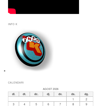
INFO K
CALENDARI
AGOST 2026
dl.
dt.
dc.
dj.
dv.
ds.
dg.
1
2
3
4
5
6
7
8
9