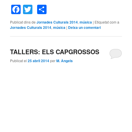
Facebook
Twitter
Comparteix
Publicat dins de
Jornades Culturals 2014
,
música
|
Etiquetat com a
Jornades Culturals 2014
,
música
|
Deixa un comentari
TALLERS: ELS CAPGROSSOS
Publicat el
25 abril 2014
per
M. Àngels