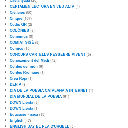
Castanyada
(20)
CERTAMEN LECTURA EN VEU ALTA
(4)
Ciències
(50)
Cinquè
(167)
Codis QR
(2)
COLÒNIES
(9)
Comènius
(8)
COMIAT SISÈ
(9)
Còmics
(15)
CONCURS CARTELLS PESSEBRE VIVENT
(5)
Coneixement del Medi
(42)
Contes del món
(6)
Contes Rromane
(1)
Creu Roja
(1)
DENIP
(8)
DIA DE LA POESIA CATALANA A INTERNET
(1)
DIA MUNDIAL DE LA POESIA
(61)
DOWN Lleida
(9)
DOWN Lleida
(1)
Educació Física
(15)
English
(47)
ENGLISH DAY EL PLA D'URGELL
(5)