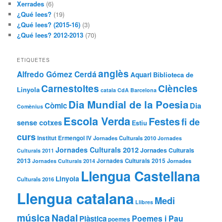
Xerrades
(6)
¿Qué lees?
(19)
¿Qué lees? (2015-16)
(3)
¿Qué lees? 2012-2013
(70)
ETIQUETES
anglès
Alfredo Gómez Cerdá
Aquari
Biblioteca de
Carnestoltes
Ciències
Linyola
catala
CdA Barcelona
Dia Mundial de la Poesia
Còmic
Dia
Comènius
Escola Verda
Festes
fi de
sense cotxes
Estiu
curs
Institut Ermengol IV
Jornades Culturals 2010
Jornades
Jornades Culturals 2012
Jornades Culturals
Culturals 2011
2013
Jornades Culturals 2015
Jornades
Jornades Culturals 2014
Llengua Castellana
Linyola
Culturals 2016
Llengua catalana
Medi
Llibres
música
Nadal
Poemes i Pau
Plàstica
poemes