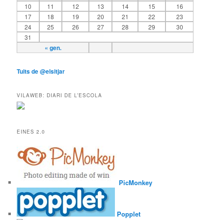
10
11
12
13
14
15
16
17
18
19
20
21
22
23
24
25
26
27
28
29
30
31
« gen.
Tuits de @elsitjar
VILAWEB: DIARI DE L’ESCOLA
EINES 2.0
PicMonkey
Popplet