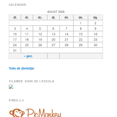
CALENDARI
AGOST 2026
dl.
dt.
dc.
dj.
dv.
ds.
dg.
1
2
3
4
5
6
7
8
9
10
11
12
13
14
15
16
17
18
19
20
21
22
23
24
25
26
27
28
29
30
31
« gen.
Tuits de @elsitjar
VILAWEB: DIARI DE L’ESCOLA
EINES 2.0