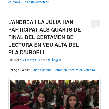
catalana
|
Deixa un comentari
L’ANDREA I LA JÚLIA HAN
PARTICIPAT ALS QUARTS DE
FINAL DEL CERTAMEN DE
LECTURA EN VEU ALTA DEL
PLA D’URGELL
Publicat el
21 març 2017
per
M. Àngels
Enllaç a l’àlbum
Quarts de final Certamen Lectura en veu alta