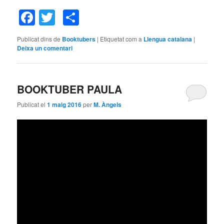
Facebook
Twitter
Comparteix
Publicat dins de
Booktubers
|
Etiquetat com a
Llengua catalana
|
Deixa un comentari
BOOKTUBER PAULA
Publicat el
1 maig 2016
per
M. Àngels