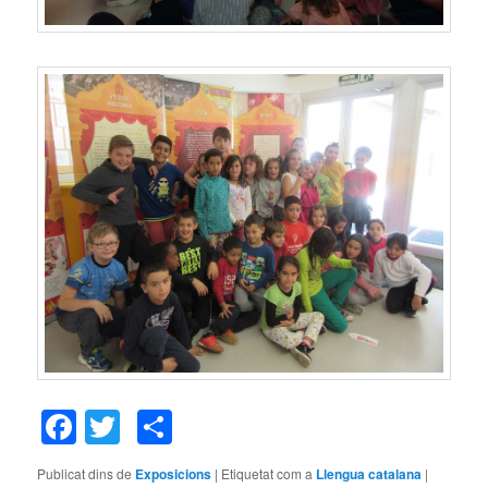
Facebook
Twitter
Comparteix
Publicat dins de
Exposicions
|
Etiquetat com a
Llengua catalana
|