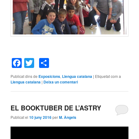
Facebook
Twitter
Comparteix
Publicat dins de
Exposicions
,
Llengua catalana
|
Etiquetat com a
Llengua catalana
|
Deixa un comentari
EL BOOKTUBER DE L’ASTRY
Publicat el
10 juny 2016
per
M. Àngels