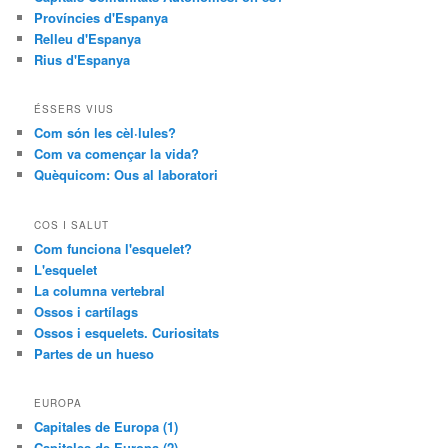
Províncies d'Espanya
Relleu d'Espanya
Rius d'Espanya
ÉSSERS VIUS
Com són les cèl·lules?
Com va començar la vida?
Quèquicom: Ous al laboratori
COS I SALUT
Com funciona l'esquelet?
L'esquelet
La columna vertebral
Ossos i cartílags
Ossos i esquelets. Curiositats
Partes de un hueso
EUROPA
Capitales de Europa (1)
Capitales de Europa (2)