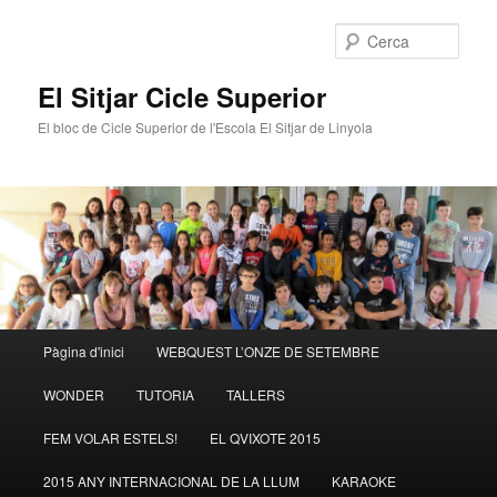
Cerca
El Sitjar Cicle Superior
El bloc de Cicle Superior de l'Escola El Sitjar de Linyola
Menú
Pàgina d'inici
WEBQUEST L’ONZE DE SETEMBRE
Aneu
Aneu
principal
WONDER
TUTORIA
TALLERS
al
al
FEM VOLAR ESTELS!
EL QVIXOTE 2015
contingut
contingut
2015 ANY INTERNACIONAL DE LA LLUM
KARAOKE
principal
secundari