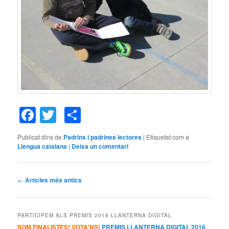
Facebook
Twitter
Comparteix
Publicat dins de
Padrins i padrines lectores
|
Etiquetat com a
Llengua catalana
|
Deixa un comentari
Navegació
←
Articles més antics
pels
articles
PARTICIPEM ALS PREMIS 2016 LLANTERNA DIGITAL
SOM FINALISTES! VOTA'NS!
PREMIS LLANTERNA DIGITAL 2016