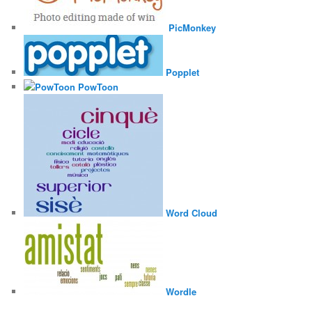
PicMonkey
Popplet
PowToon
Word Cloud
Wordle