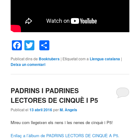
Facebook
Twitter
Comparteix
Publicat dins de
Booktubers
|
Etiquetat com a
Llengua catalana
|
Deixa un comentari
PADRINS I PADRINES
LECTORES DE CINQUÈ I P5
Publicat el
13 abril 2016
per
M. Àngels
Mireu com llegeixen els nens i les nenes de cinquè i P5!
Enllaç a l’àlbum de PADRINS LECTORS DE CINQUÈ A P5.