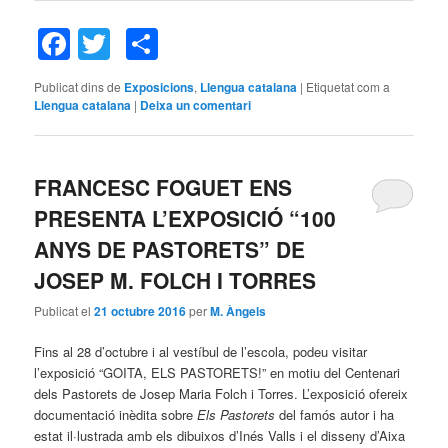
Facebook
Twitter
Comparteix
Publicat dins de
Exposicions
,
Llengua catalana
|
Etiquetat com a
Llengua catalana
|
Deixa un comentari
FRANCESC FOGUET ENS
PRESENTA L’EXPOSICIÓ “100
ANYS DE PASTORETS” DE
JOSEP M. FOLCH I TORRES
Publicat el
21 octubre 2016
per
M. Àngels
Fins al 28 d’octubre i al vestíbul de l’escola, podeu visitar
l’exposició “GOITA, ELS PASTORETS!” en motiu del Centenari
dels Pastorets de Josep Maria Folch i Torres. L’exposició ofereix
documentació inèdita sobre
Els Pastorets
del famós autor i ha
estat il·lustrada amb els dibuixos d’Inés Valls i el disseny d’Aixa