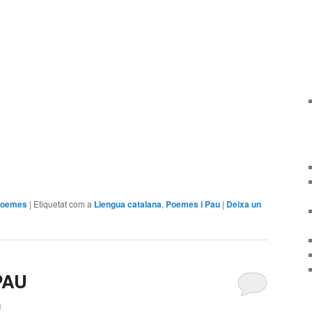
arteix
poemes
|
Etiquetat com a
Llengua catalana
,
Poemes i Pau
|
Deixa un
PAU
l