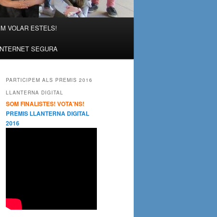
M VOLAR ESTELS!
INTERNET SEGURA
PARTICIPEM ALS PREMIS 2016
LLANTERNA DIGITAL
SOM FINALISTES! VOTA'NS!
PREMIS LLANTERNA DIGITAL
2016