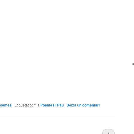
arteix
poemes
|
Etiquetat com a
Poemes i Pau
|
Deixa un comentari
1