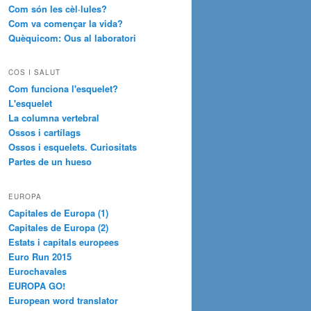
Com són les cèl·lules?
Com va començar la vida?
Quèquicom: Ous al laboratori
COS I SALUT
Com funciona l'esquelet?
L'esquelet
La columna vertebral
Ossos i cartílags
Ossos i esquelets. Curiositats
Partes de un hueso
EUROPA
Capitales de Europa (1)
Capitales de Europa (2)
Estats i capitals europees
Euro Run 2015
Eurochavales
EUROPA GO!
European word translator