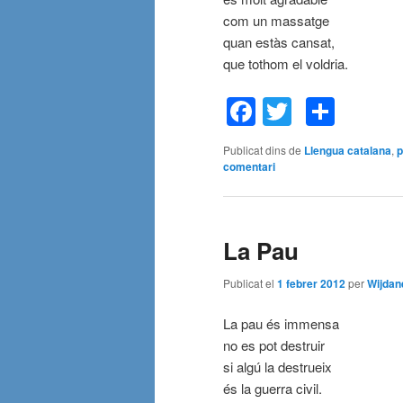
com un massatge
quan estàs cansat,
que tothom el voldria.
Facebook
Twitter
Comp
Publicat dins de
Llengua catalana
,
comentari
La Pau
Publicat el
1 febrer 2012
per
Wijdan
La pau és immensa
no es pot destruir
si algú la destrueix
és la guerra civil.