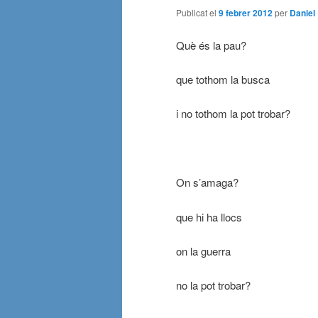
Publicat el
9 febrer 2012
per
Daniel
Què és la pau?
que tothom la busca
i no tothom la pot trobar?
On s’amaga?
que hi ha llocs
on la guerra
no la pot trobar?