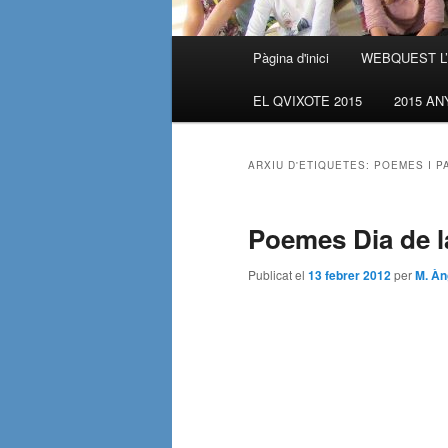
Menú
Pàgina d'inici
WEBQUEST L
Aneu
Aneu
principal
EL QVIXOTE 2015
2015 AN
al
al
contingut
contingut
ARXIU D'ETIQUETES:
POEMES I P
principal
secundari
Poemes Dia de l
Publicat el
13 febrer 2012
per
M. Àn