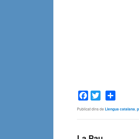
Facebook
Twitter
Comp
Publicat dins de
Llengua catalana
,
La Pau