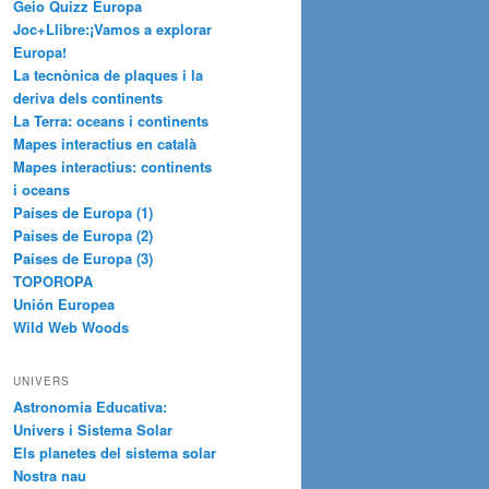
Geio Quizz Europa
Joc+Llibre:¡Vamos a explorar
Europa!
La tecnònica de plaques i la
deriva dels continents
La Terra: oceans i continents
Mapes interactius en català
Mapes interactius: continents
i oceans
Países de Europa (1)
Países de Europa (2)
Países de Europa (3)
TOPOROPA
Unión Europea
Wild Web Woods
UNIVERS
Astronomia Educativa:
Univers i Sistema Solar
Els planetes del sistema solar
Nostra nau