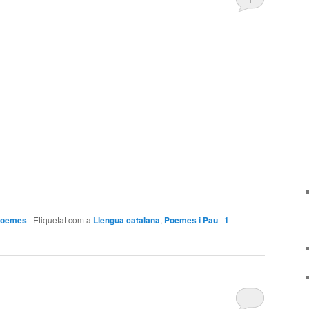
arteix
poemes
|
Etiquetat com a
Llengua catalana
,
Poemes i Pau
|
1