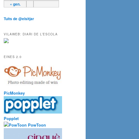
« gen.
Tuits de @elsitjar
VILAWEB: DIARI DE L’ESCOLA
EINES 2.0
PicMonkey
Popplet
PowToon