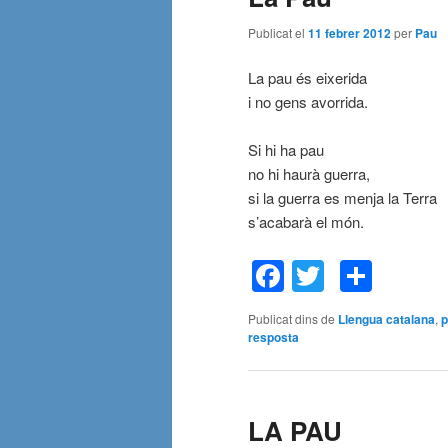
Publicat el
11 febrer 2012
per
Pau
La pau és eixerida
i no gens avorrida.
Si hi ha pau
no hi haurà guerra,
si la guerra es menja la Terra
s’acabarà el món.
Facebook
Twitter
Comp
Publicat dins de
Llengua catalana
,
resposta
LA PAU