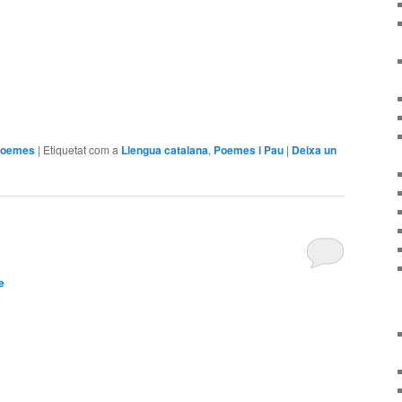
arteix
poemes
|
Etiquetat com a
Llengua catalana
,
Poemes i Pau
|
Deixa un
e