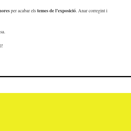
hores
temes de l’exposició
per acabar els
. Anar corregint i
asa.
l!