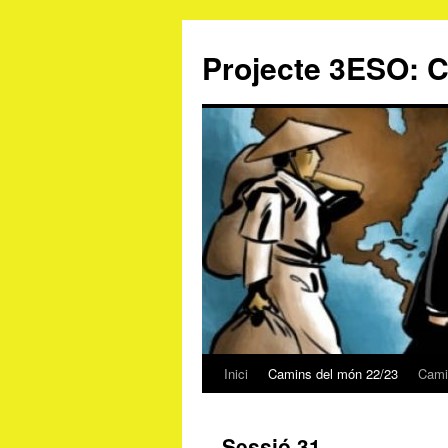
Projecte 3ESO: 
Inici
Camins del món 22/23
Cami
Vés
al
Sessió 31