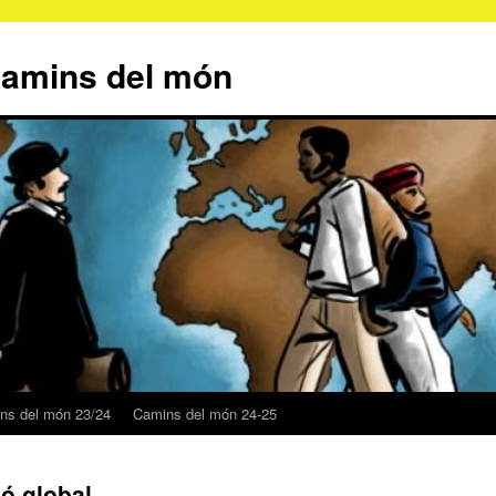
Camins del món
ns del món 23/24
Camins del món 24-25
ió global