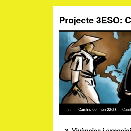
Projecte 3ESO: 
Inici
Camins del món 22/23
Cami
Vés
al
3. Vivències i exposic