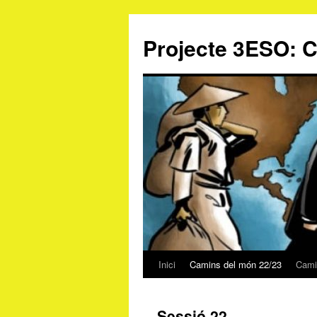
Projecte 3ESO: 
Inici
Camins del món 22/23
Cami
Vés
al
Sessió 22