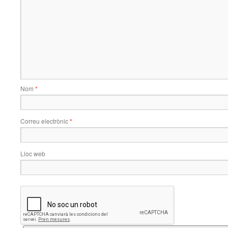
Nom
*
Correu electrònic
*
Lloc web