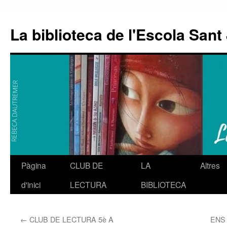
La biblioteca de l'Escola Sant 
Pàgina
CLUB DE
LA
Altres
Vés
d'inici
LECTURA
BIBLIOTECA
al
contingut
←
CLUB DE LECTURA 5è A
ENS