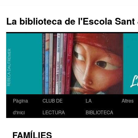
La biblioteca de l'Escola Sant 
Pàgina
CLUB DE
LA
Altres
Vés
d'inici
LECTURA
BIBLIOTECA
al
contingut
FAMÍLIES