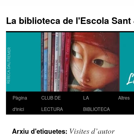
La biblioteca de l'Escola Sant 
Pàgina
CLUB DE
LA
Altres
Vés
d'inici
LECTURA
BIBLIOTECA
al
contingut
Visites d’autor
Arxiu d'etiquetes: