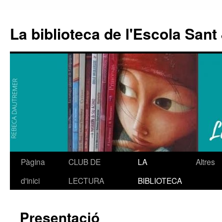
La biblioteca de l'Escola Sant 
Pàgina
CLUB DE
LA
Altres
Vés
d'inici
LECTURA
BIBLIOTECA
al
contingut
Presentació