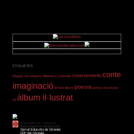
ETIQUETES
conte
coneixements
Afegeix una etiqueta
Biblioteca
Colòmbia
imaginació
poesia
lectura
llibres
poesia visual
pop-
àlbum il·lustrat
up