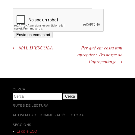
←
MAL D’ESCOLA
Per què em costa tant
Navegació pels articles
aprendre? Trastorns de
l’aprenentatge
→
CERCA
Cerca
RUTES DE LECTURA
ACTIVITATS DE DINAMITZACIÓ LECTORA
SECCIONS
1r cicle ESO