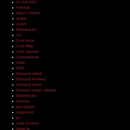
2n cicle ESO
Activitats
àlbum il·lustrat
anglès
Autors
Biblioteques
CD
Cicle Inicial
Cicle Mitjà
Cicle Superior
Coneixements
conte
DVD
Educació infantil
Educació Primària
Educació visual
Educació visual i plàstica
Experiències
General
guia lectura
imaginació
joc
Llista de blocs
Novel·la