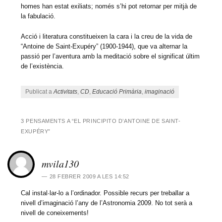
homes han estat exiliats; només s’hi pot retornar per mitjà de
la fabulació.
Acció i literatura constitueixen la cara i la creu de la vida de
“Antoine de Saint-Exupéry” (1900-1944), que va alternar la
passió per l’aventura amb la meditació sobre el significat últim
de l’existència.
Publicat a
Activitats
,
CD
,
Educació Primària
,
imaginació
3 PENSAMENTS A “
EL PRINCIPITO D’ANTOINE DE SAINT-
EXUPÉRY
”
mvila130
28 FEBRER 2009 A LES 14:52
Cal instal·lar-lo a l’ordinador. Possible recurs per treballar a
nivell d’imaginació l’any de l’Astronomia 2009. No tot serà a
nivell de coneixements!