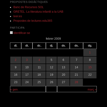
PROPOSTES DIDÀCTIQUES
Banc de Recursos SOL
GRETEL. La literatura infantil a la UAB
leer.es
Propostes de lectures edu365
PARTICIPA
Identificar-se
febrer 2009
dl.
dt.
dc.
dj.
dv.
ds.
dg.
1
2
3
4
5
6
7
8
9
10
11
12
13
14
15
16
17
18
19
20
21
22
23
24
25
26
27
28
« gen.
març »