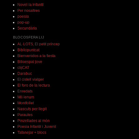
Novel·la infantil
Per nosaltres
poesia
pop-up
Secundària
BLOCOSFERA LIJ
AL·LOTS, El petit príncep
Bibliopuntcat
Bienvenidos a la fiesta
Bilioespai jove
clijCAT
Darabuc
El cistell viatger
El foro de la lectura
Enredats
Mil·lenum
Montfollet
Nascuts per llegit
Paraules
Pinzellades al món
Poesia Infantil i Juvenil
Tafanejar + blocs