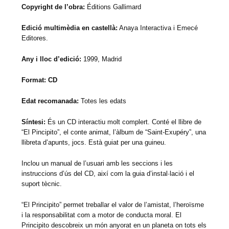
Copyright de l’obra:
Éditions Gallimard
Edició multimèdia en castellà:
Anaya Interactiva i Emecé
Editores.
Any i lloc d’edició:
1999, Madrid
Format: CD
Edat recomanada:
Totes les edats
Síntesi:
És un CD interactiu molt complert. Conté el llibre de
“El Pincipito”, el conte animat, l’àlbum de “Saint-Exupéry”, una
llibreta d’apunts, jocs. Està guiat per una guineu.
Inclou un manual de l’usuari amb les seccions i les
instruccions d’ús del CD, així com la guia d’instal·lació i el
suport tècnic.
“El Principito” permet treballar el valor de l’amistat, l’heroïsme
i la responsabilitat com a motor de conducta moral. El
Principito descobreix un món anyorat en un planeta on tots els