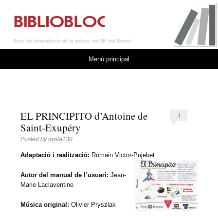
BIBLIOBLOC
ESPAI DE DINAMITZACIÓ DE LA LECTURA DEL CRP DEL GIRONÈS
Vés al contingut
Menú principal
EL PRINCIPITO d’Antoine de
3
Saint-Exupéry
Posted by
mvila130
Adaptació i realització:
Romain Victor-Pujebet
Autor del manual de l’usuari:
Jean-
Marie Laclaventine
Música original:
Olivier Pryszlak