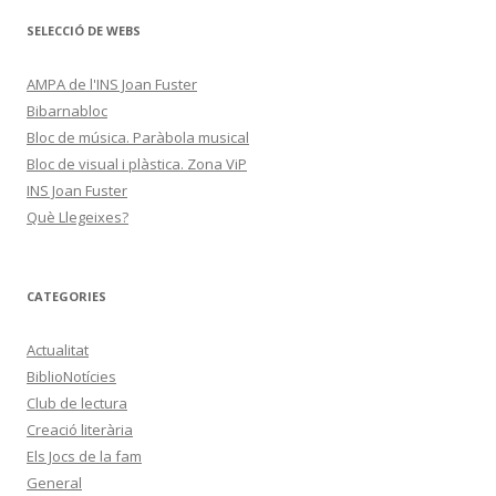
SELECCIÓ DE WEBS
AMPA de l'INS Joan Fuster
Bibarnabloc
Bloc de música. Paràbola musical
Bloc de visual i plàstica. Zona ViP
INS Joan Fuster
Què Llegeixes?
CATEGORIES
Actualitat
BiblioNotícies
Club de lectura
Creació literària
Els Jocs de la fam
General