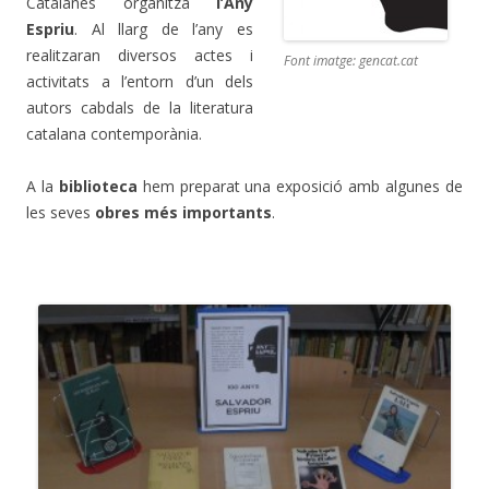
Catalanes organitza
l’Any
Espriu
. Al llarg de l’any es
realitzaran diversos actes i
Font imatge: gencat.cat
activitats a l’entorn d’un dels
autors cabdals de la literatura
catalana contemporània.
A la
biblioteca
hem preparat una exposició amb algunes de
les seves
obres més importants
.