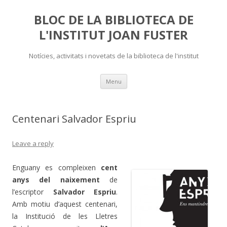
BLOC DE LA BIBLIOTECA DE
L'INSTITUT JOAN FUSTER
Notícies, activitats i novetats de la biblioteca de l'institut
Skip
Menu
to
content
Centenari Salvador Espriu
Leave a reply
Enguany es compleixen
cent
anys del naixement
de
l’escriptor
Salvador Espriu
.
Amb motiu d’aquest centenari,
la Institució de les Lletres