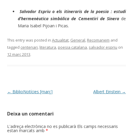
Salvador Espriu o els itineraris de la poesia : estudi
d’hermenèutica simbòlica de Cementiri de Sinera
de
Maria Isabel Pijoan i Picas.
This entry was posted in
Actualitat
,
General
,
Recomanem
and
tagged
centenari
,
literatura
,
poesia catalana
,
salvador espriu
on
12 març 2013
.
Post
←
BiblioNotícies [març]
Albert Einstein
→
navigation
Deixa un comentari
L'adreça electrònica no es publicarà
Els camps necessaris
estan marcats amb
*