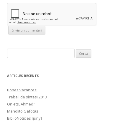
C
e
r
c
ARTICLES RECENTS
a
:
Bones vacances!
Treball de síntesi 2013
On ets, Ahmed?
Manolito Gafotas
BiblioNotícies [juny]