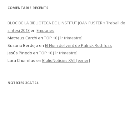
COMENTARIS RECENTS
BLOC DE LA BIBLIOTECA DE L'INSTITUT JOAN FUSTER » Treball de
síntesi 2013
en
Empúries
Matheus Carchi
en
TOP 10 [1r trimestre]
Susana Berdejo
en
El Nom del vent de Patrick Rothfuss
Jesús Pinedo
en
TOP 10 [1r trimestre]
Lara Chumillas
en
BiblioNotícies XVII [gener]
NOTÍCIES 3CAT24