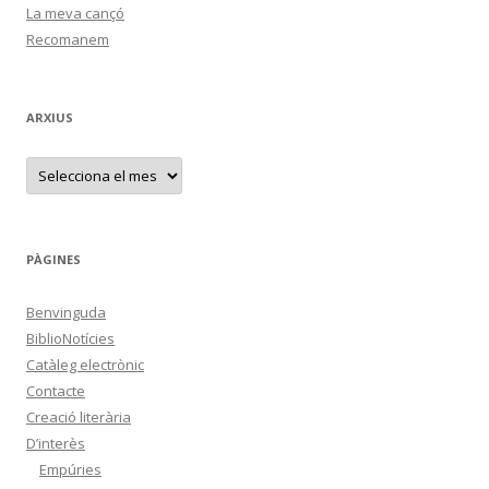
La meva cançó
Recomanem
ARXIUS
A
r
x
i
u
s
PÀGINES
Benvinguda
BiblioNotícies
Catàleg electrònic
Contacte
Creació literària
D’interès
Empúries