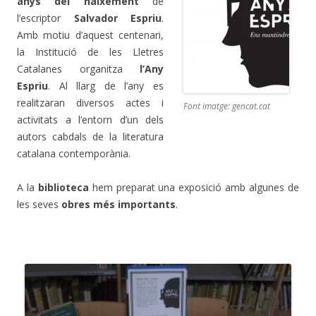
anys del naixement
de
l’escriptor
Salvador Espriu
.
Amb motiu d’aquest centenari,
la Institució de les Lletres
Catalanes organitza
l’Any
Espriu
. Al llarg de l’any es
realitzaran diversos actes i
Font imatge: gencat.cat
activitats a l’entorn d’un dels
autors cabdals de la literatura
catalana contemporània.
A la
biblioteca
hem preparat una exposició amb algunes de
les seves
obres més importants
.