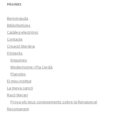
PÀGINES
Benvinguda
BiblioNotícies
Catàleg electrònic
Contacte
Creació literària
D’interès
Empúries
Modernisme i Pla Cerdà
Planoles
El meu institut
La meva cançó
Racó literari
Prova els teus coneixements sobre la Renaixeça!
Recomanem