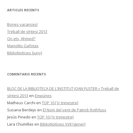
r
c
ARTICLES RECENTS
a
:
Bones vacances!
Treball de síntesi 2013
On ets, Ahmed?
Manolito Gafotas
BiblioNotícies [juny]
COMENTARIS RECENTS
BLOC DE LA BIBLIOTECA DE L'INSTITUT JOAN FUSTER » Treball de
síntesi 2013
en
Empúries
Matheus Carchi
en
TOP 10 [1r trimestre]
Susana Berdejo
en
El Nom del vent de Patrick Rothfuss
Jesús Pinedo
en
TOP 10 [1r trimestre]
Lara Chumillas
en
BiblioNotícies XVII [gener]