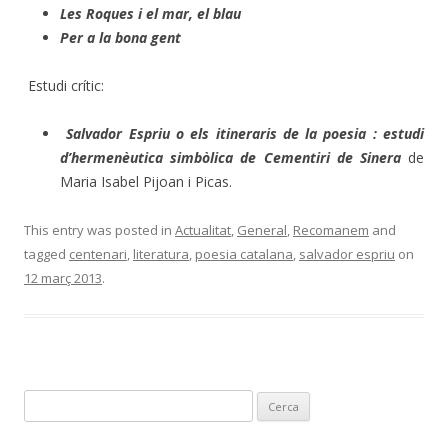
Les Roques i el mar, el blau
Per a la bona gent
Estudi crític:
Salvador Espriu o els itineraris de la poesia : estudi
d’hermenèutica simbòlica de Cementiri de Sinera
de
Maria Isabel Pijoan i Picas.
This entry was posted in
Actualitat
,
General
,
Recomanem
and
tagged
centenari
,
literatura
,
poesia catalana
,
salvador espriu
on
12 març 2013
.
C
e