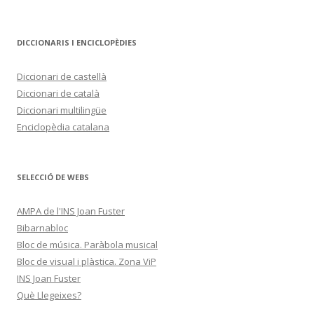
DICCIONARIS I ENCICLOPÈDIES
Diccionari de castellà
Diccionari de català
Diccionari multilingüe
Enciclopèdia catalana
SELECCIÓ DE WEBS
AMPA de l'INS Joan Fuster
Bibarnabloc
Bloc de música. Paràbola musical
Bloc de visual i plàstica. Zona ViP
INS Joan Fuster
Què Llegeixes?