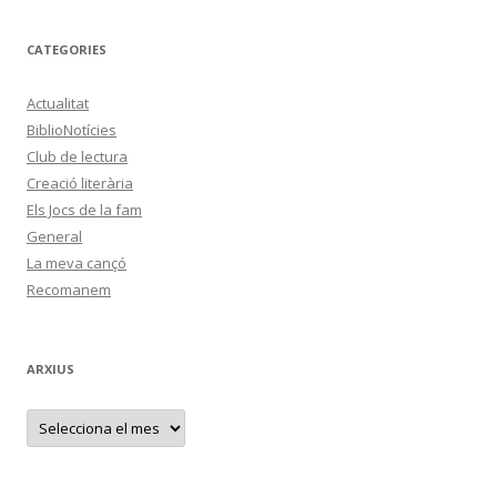
CATEGORIES
Actualitat
BiblioNotícies
Club de lectura
Creació literària
Els Jocs de la fam
General
La meva cançó
Recomanem
ARXIUS
A
r
x
i
u
s