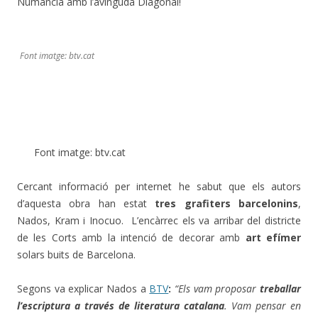
Numància amb l’avinguda Diagonal!
Font imatge: btv.cat
Font imatge: btv.cat
Cercant informació per internet he sabut que els autors
d’aquesta obra han estat
tres grafiters barcelonins
,
Nados, Kram i Inocuo. L’encàrrec els va arribar del districte
de les Corts amb la intenció de decorar amb
art efímer
solars buits de Barcelona.
Segons va explicar Nados a
BTV
:
“Els vam proposar
treballar
l’escriptura a través de literatura catalana
. Vam pensar en