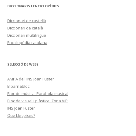
DICCIONARIS I ENCICLOPÈDIES
Diccionari de castellà
Diccionari de català
Diccionari multilingüe
Enciclopèdia catalana
SELECCIÓ DE WEBS
AMPA de l'INS Joan Fuster
Bibarnabloc
Bloc de música. Paràbola musical
Bloc de visual i plàstica. Zona ViP
INS Joan Fuster
Què Llegeixes?