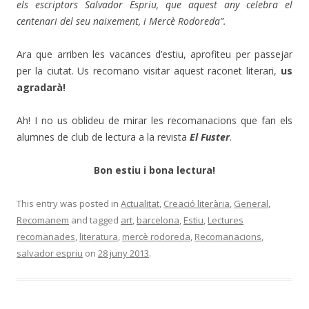
els escriptors Salvador Espriu, que aquest any celebra el
centenari del seu naixement, i Mercè Rodoreda”.
Ara que arriben les vacances d’estiu, aprofiteu per passejar
per la ciutat. Us recomano visitar aquest raconet literari,
us
agradarà!
Ah! I no us oblideu de mirar les recomanacions que fan els
alumnes de club de lectura a la revista
El Fuster
.
Bon estiu i bona lectura!
This entry was posted in
Actualitat
,
Creació literària
,
General
,
Recomanem
and tagged
art
,
barcelona
,
Estiu
,
Lectures
recomanades
,
literatura
,
mercè rodoreda
,
Recomanacions
,
salvador espriu
on
28 juny 2013
.