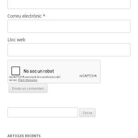
Correu electrònic
*
Lloc web
C
e
r
c
ARTICLES RECENTS