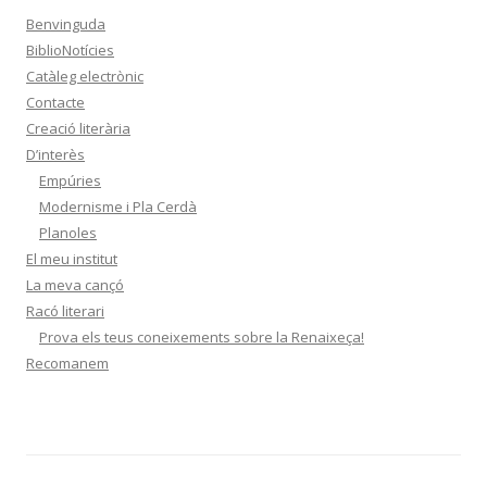
Benvinguda
BiblioNotícies
Catàleg electrònic
Contacte
Creació literària
D’interès
Empúries
Modernisme i Pla Cerdà
Planoles
El meu institut
La meva cançó
Racó literari
Prova els teus coneixements sobre la Renaixeça!
Recomanem