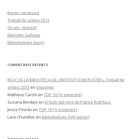
a
:
Bones vacances!
Treball de síntesi 2013
On ets, Ahmed?
Manolito Gafotas
BiblioNotícies [juny]
COMENTARIS RECENTS
BLOC DE LA BIBLIOTECA DE L'INSTITUT JOAN FUSTER » Treball de
síntesi 2013
en
Empúries
Matheus Carchi
en
TOP 10 [1r trimestre]
Susana Berdejo
en
El Nom del vent de Patrick Rothfuss
Jesús Pinedo
en
TOP 10 [1r trimestre]
Lara Chumillas
en
BiblioNotícies XVII [gener]