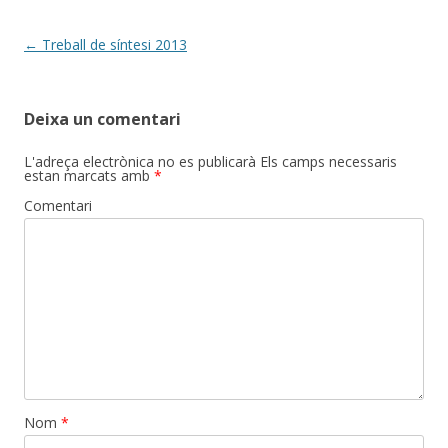
Post
←
Treball de síntesi 2013
navigation
Deixa un comentari
L'adreça electrònica no es publicarà
Els camps necessaris
estan marcats amb
*
Comentari
Nom
*