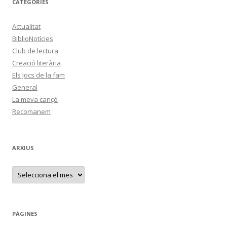
CATEGORIES
Actualitat
BiblioNotícies
Club de lectura
Creació literària
Els Jocs de la fam
General
La meva cançó
Recomanem
ARXIUS
A
r
x
i
u
s
PÀGINES