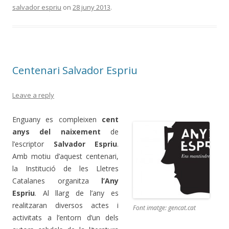
salvador espriu
on
28 juny 2013
.
Centenari Salvador Espriu
Leave a reply
Enguany es compleixen
cent
anys del naixement
de
l’escriptor
Salvador Espriu
.
Amb motiu d’aquest centenari,
la Institució de les Lletres
Catalanes organitza
l’Any
Espriu
. Al llarg de l’any es
realitzaran diversos actes i
Font imatge: gencat.cat
activitats a l’entorn d’un dels