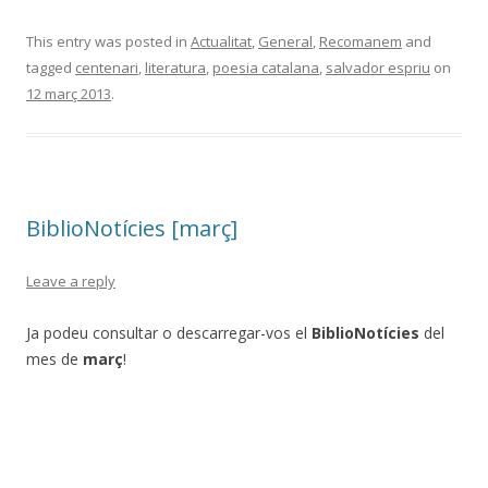
This entry was posted in
Actualitat
,
General
,
Recomanem
and
tagged
centenari
,
literatura
,
poesia catalana
,
salvador espriu
on
12 març 2013
.
BiblioNotícies [març]
Leave a reply
Ja podeu consultar o descarregar-vos el
BiblioNotícies
del
mes de
març
!