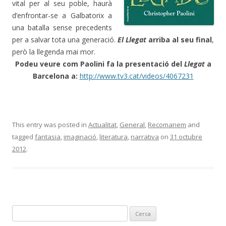
vital per al seu poble, haurà
d’enfrontar-se a Galbatorix a
una batalla sense precedents
per a salvar tota una generació.
El Llegat
arriba al seu final
,
però la llegenda mai mor.
Podeu veure com Paolini fa la presentació del
Llegat
a
Barcelona a:
http://www.tv3.cat/videos/4067231
This entry was posted in
Actualitat
,
General
,
Recomanem
and
tagged
fantasia
,
imaginació
,
literatura
,
narrativa
on
31 octubre
2012
.
C
e