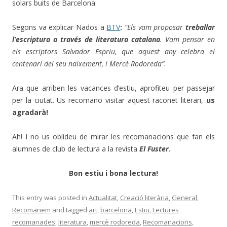
solars buits de Barcelona.
Segons va explicar Nados a
BTV
:
“Els vam proposar
treballar
l’escriptura a través de literatura catalana
. Vam pensar en
els escriptors Salvador Espriu, que aquest any celebra el
centenari del seu naixement, i Mercè Rodoreda”.
Ara que arriben les vacances d’estiu, aprofiteu per passejar
per la ciutat. Us recomano visitar aquest raconet literari,
us
agradarà!
Ah! I no us oblideu de mirar les recomanacions que fan els
alumnes de club de lectura a la revista
El Fuster
.
Bon estiu i bona lectura!
This entry was posted in
Actualitat
,
Creació literària
,
General
,
Recomanem
and tagged
art
,
barcelona
,
Estiu
,
Lectures
recomanades
,
literatura
,
mercè rodoreda
,
Recomanacions
,