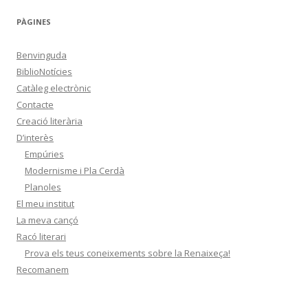
u
s
PÀGINES
Benvinguda
BiblioNotícies
Catàleg electrònic
Contacte
Creació literària
D’interès
Empúries
Modernisme i Pla Cerdà
Planoles
El meu institut
La meva cançó
Racó literari
Prova els teus coneixements sobre la Renaixeça!
Recomanem