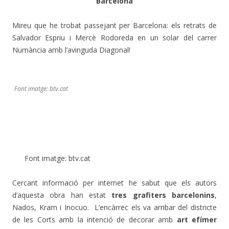
Barcelona
Mireu que he trobat passejant per Barcelona: els retrats de
Salvador Espriu i Mercè Rodoreda en un solar del carrer
Numància amb l’avinguda Diagonal!
Font imatge: btv.cat
Font imatge: btv.cat
Cercant informació per internet he sabut que els autors
d’aquesta obra han estat
tres grafiters barcelonins
,
Nados, Kram i Inocuo. L’encàrrec els va arribar del districte
de les Corts amb la intenció de decorar amb
art efímer