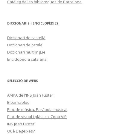
Catàleg de les biblioteques de Barcelona
DICCIONARIS I ENCICLOPÈDIES
Diccionari de castellà
Diccionari de català
Diccionari multilingüe
Enciclopèdia catalana
SELECCIÓ DE WEBS
AMPA de l'INS Joan Fuster
Bibarnabloc
Bloc de música. Paràbola musical
Bloc de visual i plàstica. Zona ViP
INS Joan Fuster
Què Llegeixes?