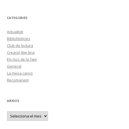
CATEGORIES
Actualitat
BiblioNotícies
Club de lectura
Creació literària
Els Jocs de la fam
General
La meva cançó
Recomanem
ARXIUS
A
r
x
i