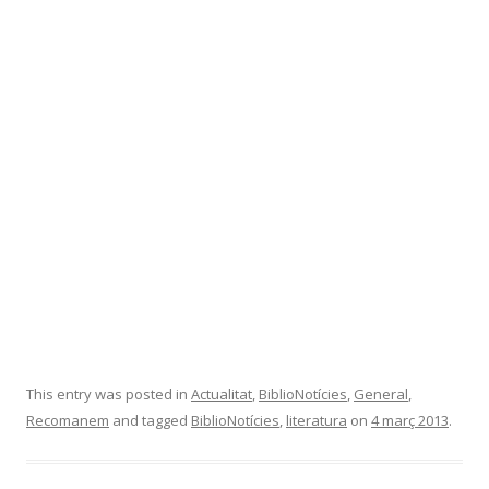
This entry was posted in
Actualitat
,
BiblioNotícies
,
General
,
Recomanem
and tagged
BiblioNotícies
,
literatura
on
4 març 2013
.