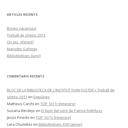
r
c
ARTICLES RECENTS
a
:
Bones vacances!
Treball de síntesi 2013
On ets, Ahmed?
Manolito Gafotas
BiblioNotícies [juny]
COMENTARIS RECENTS
BLOC DE LA BIBLIOTECA DE L'INSTITUT JOAN FUSTER » Treball de
síntesi 2013
en
Empúries
Matheus Carchi
en
TOP 10 [1r trimestre]
Susana Berdejo
en
El Nom del vent de Patrick Rothfuss
Jesús Pinedo
en
TOP 10 [1r trimestre]
Lara Chumillas
en
BiblioNotícies XVII [gener]