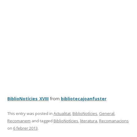
BiblioNotícies_XVIII
from
bibliotecajoanfuster
This entry was posted in
Actualitat
,
BiblioNotícies
,
General
,
Recomanem
and tagged
BiblioNotícies
,
literatura
,
Recomanacions
on
6 febrer 2013
.