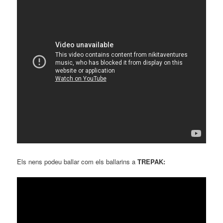
Els nens podeu ballar com els ballarins a
TREPAK: