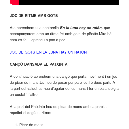
JOC DE RITME AMB GOTS
Ara aprendrem una cantarella
En la luna hay un ratón,
que
acompanyarem amb un ritme fet amb gots de plàstic.Mira bé
com es fa i l’apreneu a poc a poc.
JOC DE GOTS EN LA LUNA HAY UN RATÓN
CANÇÓ DANSADA EL PATXINTA
A continuació aprendrem una cançó que porta moviment i un joc
de picar de mans.Us heu de posar per parelles.Té dues parts.A
la part del valset us heu d’agafar de les mans i fer un balanceig a
un costat i l’altre.
A la part del Patxinta heu de picar de mans amb la parella
repetint el següent ritme:
Picar de mans