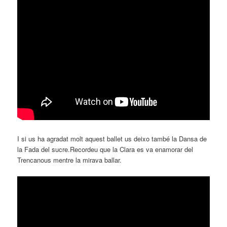
I si us ha agradat molt aquest ballet us deixo també la Dansa de
la Fada del sucre.Recordeu que la Clara es va enamorar del
Trencanous mentre la mirava ballar.