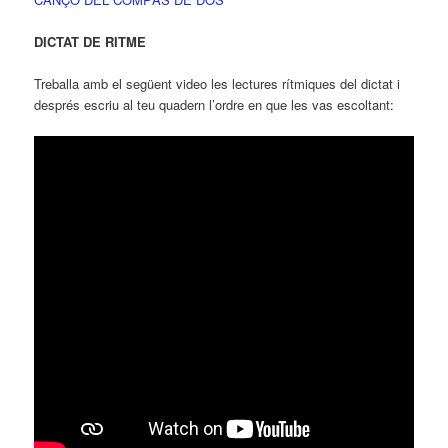
DICTAT DE RITME
Treballa amb el següent video les lectures rítmiques del dictat i
després escriu al teu quadern l’ordre en que les vas escoltant: