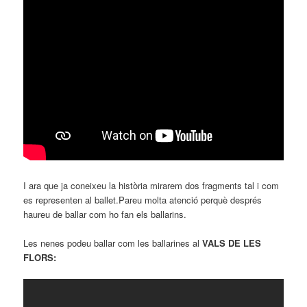
I ara que ja coneixeu la història mirarem dos fragments tal i com
es representen al ballet.Pareu molta atenció perquè després
haureu de ballar com ho fan els ballarins.
Les nenes podeu ballar com les ballarines al
VALS DE LES
FLORS: