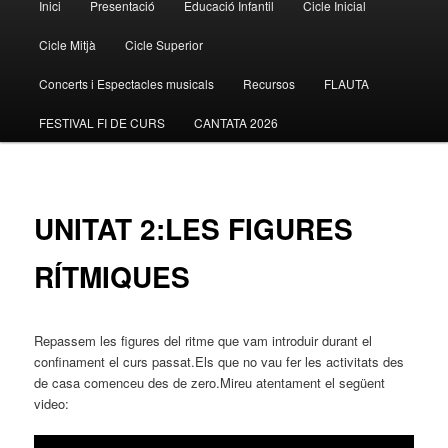
Inici
Presentació
Educació Infantil
Cicle Inicial
Aneu
principal
Cicle Mitjà
Cicle Superior
al
Concerts i Espectacles musicals
Recursos
FLAUTA
contingut
FESTIVAL FI DE CURS
CANTATA 2026
principal
UNITAT 2:LES FIGURES
RÍTMIQUES
Repassem les figures del ritme que vam introduir durant el
confinament el curs passat.Els que no vau fer les activitats des
de casa comenceu des de zero.Mireu atentament el següent
video: