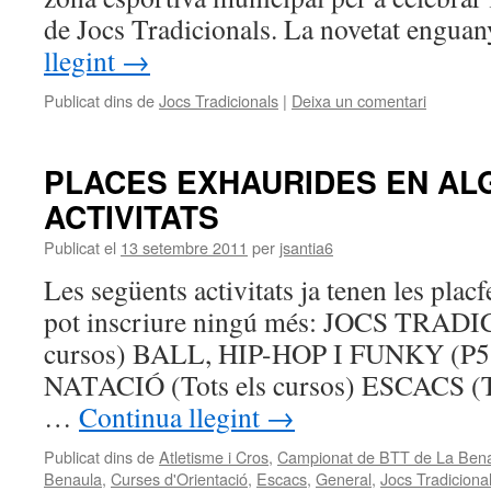
de Jocs Tradicionals. La novetat engu
llegint
→
Publicat dins de
Jocs Tradicionals
|
Deixa un comentari
PLACES EXHAURIDES EN AL
ACTIVITATS
Publicat el
13 setembre 2011
per
jsantia6
Les següents activitats ja tenen les plac
pot inscriure ningú més: JOCS TRADI
cursos) BALL, HIP-HOP I FUNKY (P5, 1r
NATACIÓ (Tots els cursos) ESCACS (Tot
…
Continua llegint
→
Publicat dins de
Atletisme i Cros
,
Campionat de BTT de La Ben
Benaula
,
Curses d'Orientació
,
Escacs
,
General
,
Jocs Tradiciona