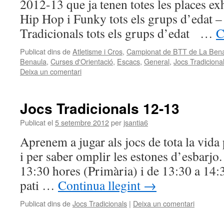
2012-13 que ja tenen totes les places ex
Hip Hop i Funky tots els grups d’edat –
Tradicionals tots els grups d’edat …
C
Publicat dins de
Atletisme i Cros
,
Campionat de BTT de La Ben
Benaula
,
Curses d'Orientació
,
Escacs
,
General
,
Jocs Tradiciona
Deixa un comentari
Jocs Tradicionals 12-13
Publicat el
5 setembre 2012
per
jsantia6
Aprenem a jugar als jocs de tota la vida
i per saber omplir les estones d’esbarjo.
13:30 hores (Primària) i de 13:30 a 14:3
pati …
Continua llegint
→
Publicat dins de
Jocs Tradicionals
|
Deixa un comentari