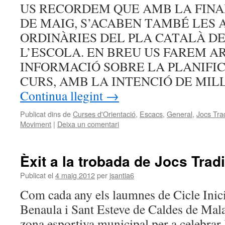
US RECORDEM QUE AMB LA FINA
DE MAIG, S’ACABEN TAMBÉ LES 
ORDINÀRIES DEL PLA CATALÀ DE
L’ESCOLA. EN BREU US FAREM A
INFORMACIÓ SOBRE LA PLANIFIC
CURS, AMB LA INTENCIÓ DE MI
Continua llegint
→
Publicat dins de
Curses d'Orientació
,
Escacs
,
General
,
Jocs Tra
Moviment
|
Deixa un comentari
Èxit a la trobada de Jocs Trad
Publicat el
4 maig 2012
per
jsantia6
Com cada any els laumnes de Cicle Inici
Benaula i Sant Esteve de Caldes de Malav
zona esportiva municipal per a celebrar 