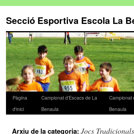
Secció Esportiva Escola La B
Pàgina
Campionat d’Escacs de La
Campionat 
Vés
d'inici
Benaula
Benaula
al
contingut
Jocs Tradicional
Arxiu de la categoria: