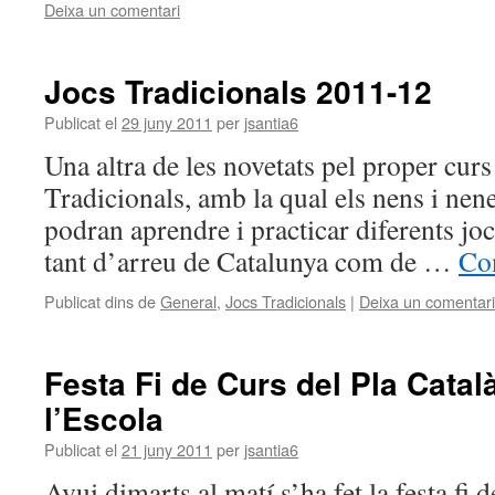
Deixa un comentari
Jocs Tradicionals 2011-12
Publicat el
29 juny 2011
per
jsantia6
Una altra de les novetats pel proper curs 
Tradicionals, amb la qual els nens i ne
podran aprendre i practicar diferents jocs
tant d’arreu de Catalunya com de …
Con
Publicat dins de
General
,
Jocs Tradicionals
|
Deixa un comentari
Festa Fi de Curs del Pla Català
l’Escola
Publicat el
21 juny 2011
per
jsantia6
Avui dimarts al matí s’ha fet la festa fi 