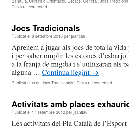
Benaula
,
Curses d'Orientació
,
Escacs
,
General
,
Jocs Tradiciona
Deixa un comentari
Jocs Tradicionals
Publicat el
6 setembre 2013
per
jsantia6
Aprenem a jugar als jocs de tota la vida
i per saber omplir les estones d’esbarjo. 
a la franja de migdia i s’utilitzaran els pa
alguna …
Continua llegint
→
Publicat dins de
Jocs Tradicionals
|
Deixa un comentari
Activitats amb places exhauri
Publicat el
17 setembre 2012
per
jsantia6
Les activitats del Pla Català de l’Esport