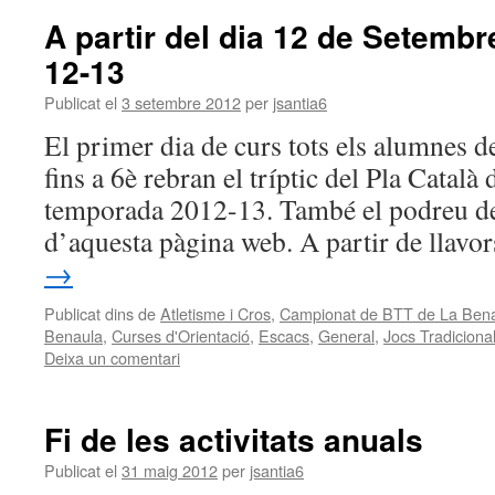
A partir del dia 12 de Setembr
12-13
Publicat el
3 setembre 2012
per
jsantia6
El primer dia de curs tots els alumnes d
fins a 6è rebran el tríptic del Pla Català
temporada 2012-13. També el podreu de
d’aquesta pàgina web. A partir de llavo
→
Publicat dins de
Atletisme i Cros
,
Campionat de BTT de La Ben
Benaula
,
Curses d'Orientació
,
Escacs
,
General
,
Jocs Tradiciona
Deixa un comentari
Fi de les activitats anuals
Publicat el
31 maig 2012
per
jsantia6