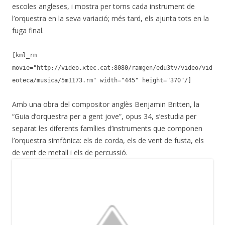
escoles angleses, i mostra per torns cada instrument de
l’orquestra en la seva variació; més tard, els ajunta tots en la
fuga final.
[kml_rm
movie="http://video.xtec.cat:8080/ramgen/edu3tv/video/vid
eoteca/musica/5m1173.rm" width="445" height="370"/]
Amb una obra del compositor anglès Benjamin Britten, la
“Guia d’orquestra per a gent jove”, opus 34, s’estudia per
separat les diferents famílies d’instruments que componen
l’orquestra simfònica: els de corda, els de vent de fusta, els
de vent de metall i els de percussió.