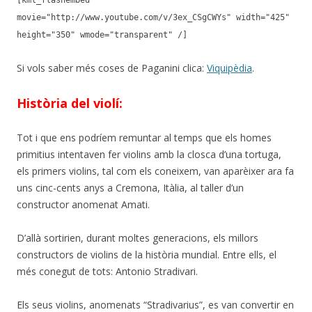
[kml_flashembed
movie="http://www.youtube.com/v/3ex_CSgCWYs" width="425"
height="350" wmode="transparent" /]
Si vols saber més coses de Paganini clica:
Viquipèdia
.
Història del violí:
Tot i que ens podríem remuntar al temps que els homes
primitius intentaven fer violins amb la closca d’una tortuga,
els primers violins, tal com els coneixem, van aparèixer ara fa
uns cinc-cents anys a Cremona, Itàlia, al taller d’un
constructor anomenat Amati.
D’allà sortirien, durant moltes generacions, els millors
constructors de violins de la història mundial. Entre ells, el
més conegut de tots: Antonio Stradivari.
Els seus violins, anomenats “Stradivarius”, es van convertir en