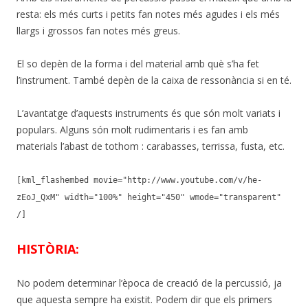
resta: els més curts i petits fan notes més agudes i els més
llargs i grossos fan notes més greus.
El so depèn de la forma i del material amb què s’ha fet
l’instrument. També depèn de la caixa de ressonància si en té.
L’avantatge d’aquests instruments és que són molt variats i
populars. Alguns són molt rudimentaris i es fan amb
materials l’abast de tothom : carabasses, terrissa, fusta, etc.
[kml_flashembed movie="http://www.youtube.com/v/he-
zEoJ_QxM" width="100%" height="450" wmode="transparent"
/]
HISTÒRIA:
No podem determinar l’època de creació de la percussió, ja
que aquesta sempre ha existit. Podem dir que els primers