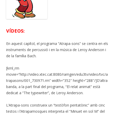
VÍDEOS:
En aquest capítol, el programa “Atrapa-sons” se centra en els
instruments de percussió i en la música de Leroy Anderson i
de la família Bach.
[kml_rm
movie=”http://video.xtec.cat:8080/ramgen/edu3tv/video/tvc/a
trapasons/001_730971.rm” width=”352″ height=”288″/]D’altra
banda, a la part final del programa, “El relat animat” està
dedicat a “The typewriter”, de Leroy Anderson.
L’Atrapa-sons construeix un “testòfon pentatònic” amb cinc
testos i l’Atrapamosques interpreta el “Minuet en sol M” del