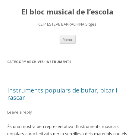
El bloc musical de l’escola
CEIP ESTEVE BARRACHINA Sitges
Skip
Menu
to
content
CATEGORY ARCHIVES:
INSTRUMENTS
Instruments populars de bufar, picar i
rascar
Leave a reply
És una mostra ben representativa d’instruments musicals
populars caracteritzats per la senzillesa dels materials que els