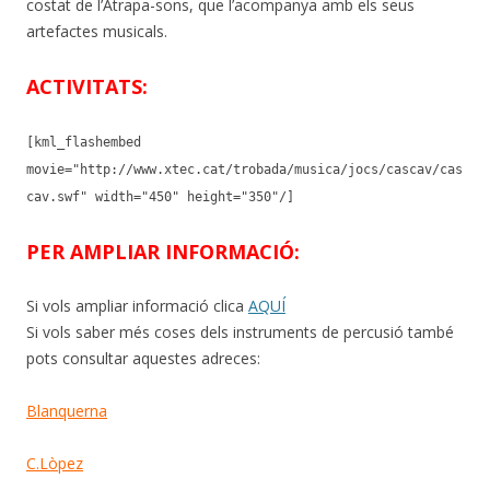
costat de l’Atrapa-sons, que l’acompanya amb els seus
artefactes musicals.
ACTIVITATS:
[kml_flashembed
movie="http://www.xtec.cat/trobada/musica/jocs/cascav/cas
cav.swf" width="450" height="350"/]
PER AMPLIAR INFORMACIÓ:
Si vols ampliar informació clica
AQUÍ
Si vols saber més coses dels instruments de percusió també
pots consultar aquestes adreces:
Blanquerna
C.Lòpez