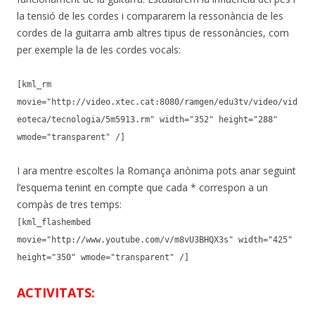
la tensió de les cordes i compararem la ressonància de les
cordes de la guitarra amb altres tipus de ressonàncies, com
per exemple la de les cordes vocals:
[kml_rm
movie="http://video.xtec.cat:8080/ramgen/edu3tv/video/vid
eoteca/tecnologia/5m5913.rm" width="352" height="288"
wmode="transparent" /]
I ara mentre escoltes la Romança anònima pots anar seguint
l’esquema tenint en compte que cada * correspon a un
compàs de tres temps:
[kml_flashembed
movie="http://www.youtube.com/v/m8vU3BHQX3s" width="425"
height="350" wmode="transparent" /]
ACTIVITATS: