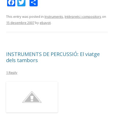
F
T
C
ac
w
o
e
itt
m
This entry was posted in
Instruments
,
Intèrprets i compositors
on
15 desembre 2007
by
ebayot
.
b
er
p
o
ar
o
te
k
ix
INSTRUMENTS DE PERCUSSIÓ: El viatge
dels tambors
1 Reply