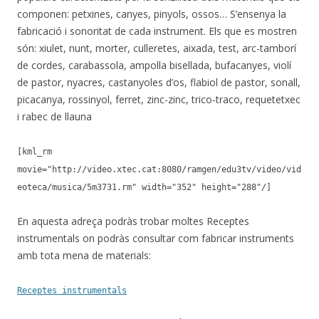
componen: petxines, canyes, pinyols, ossos… S’ensenya la
fabricació i sonoritat de cada instrument. Els que es mostren
són: xiulet, nunt, morter, culleretes, aixada, test, arc-tamborí
de cordes, carabassola, ampolla bisellada, bufacanyes, violí
de pastor, nyacres, castanyoles d’os, flabiol de pastor, sonall,
picacanya, rossinyol, ferret, zinc-zinc, trico-traco, requetetxec
i rabec de llauna
[kml_rm
movie="http://video.xtec.cat:8080/ramgen/edu3tv/video/vid
eoteca/musica/5m3731.rm" width="352" height="288"/]
En aquesta adreça podràs trobar moltes Receptes
instrumentals on podràs consultar com fabricar instruments
amb tota mena de materials:
Receptes instrumentals