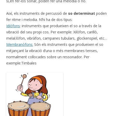
si,en fer-los sonar, poden fer una melodia o no.
Així, els instruments de percussió de
so determinat
poden
fer ritme i melodia. N’hi ha de dos tipus:
Idiòfons
: instruments que produeixen el so a través de la
vibració del seu propi cos. Per exemple: Xilòfon, carillò,
melal.lòfon, vibràfon, campanes tubulars, glockenspiel, etc…
Membranòfons:
Són els instruments que produeixen el so
mitjançant la vibració d’una o més membranes tenses,
normalment col·locades sobre un ressonador. Per
exemple:Timbales