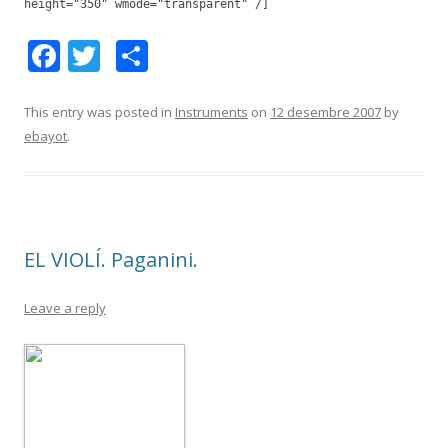
height="350" wmode="transparent" /]
F
T
C
ac
w
o
e
itt
m
This entry was posted in
Instruments
on
12 desembre 2007
by
ebayot
.
b
er
p
o
ar
o
te
k
ix
EL VIOLÍ. Paganini.
Leave a reply