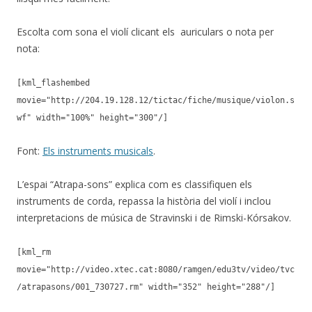
Escolta com sona el violí clicant els auriculars o nota per
nota:
[kml_flashembed
movie="http://204.19.128.12/tictac/fiche/musique/violon.s
wf" width="100%" height="300"/]
Font:
Els instruments musicals
.
L’espai “Atrapa-sons” explica com es classifiquen els
instruments de corda, repassa la història del violí i inclou
interpretacions de música de Stravinski i de Rimski-Kórsakov.
[kml_rm
movie="http://video.xtec.cat:8080/ramgen/edu3tv/video/tvc
/atrapasons/001_730727.rm" width="352" height="288"/]