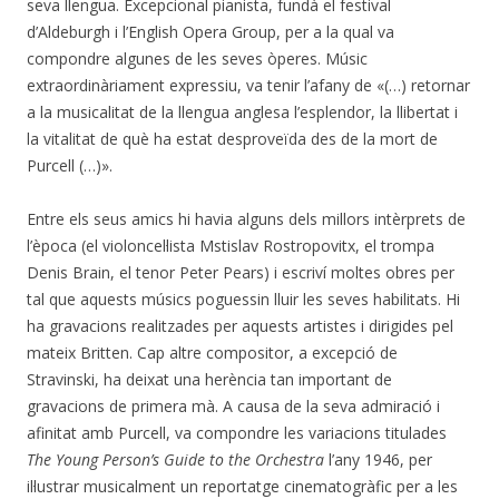
seva llengua. Excepcional pianista, fundà el festival
d’Aldeburgh i l’English Opera Group, per a la qual va
compondre algunes de les seves òperes. Músic
extraordinàriament expressiu, va tenir l’afany de «(…) retornar
a la musicalitat de la llengua anglesa l’esplendor, la llibertat i
la vitalitat de què ha estat desproveïda des de la mort de
Purcell (…)».
Entre els seus amics hi havia alguns dels millors intèrprets de
l’època (el violoncel·lista Mstislav Rostropovitx, el trompa
Denis Brain, el tenor Peter Pears) i escriví moltes obres per
tal que aquests músics poguessin lluir les seves habilitats. Hi
ha gravacions realitzades per aquests artistes i dirigides pel
mateix Britten. Cap altre compositor, a excepció de
Stravinski, ha deixat una herència tan important de
gravacions de primera mà. A causa de la seva admiració i
afinitat amb Purcell, va compondre les variacions titulades
The Young Person’s Guide to the Orchestra
l’any 1946, per
il·lustrar musicalment un reportatge cinematogràfic per a les