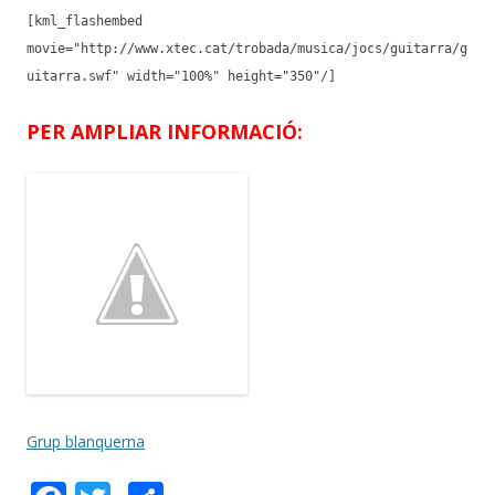
[kml_flashembed
movie="http://www.xtec.cat/trobada/musica/jocs/guitarra/g
uitarra.swf" width="100%" height="350"/]
PER AMPLIAR INFORMACIÓ:
Grup blanquerna