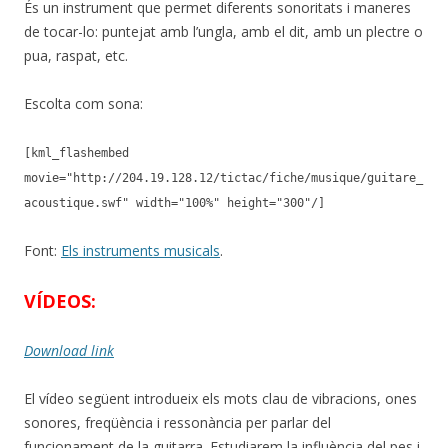
És un instrument que permet diferents sonoritats i maneres
de tocar-lo: puntejat amb l’ungla, amb el dit, amb un plectre o
pua, raspat, etc.
Escolta com sona:
[kml_flashembed
movie="http://204.19.128.12/tictac/fiche/musique/guitare_
acoustique.swf" width="100%" height="300"/]
Font:
Els instruments musicals
.
VÍDEOS:
Download link
El vídeo següent introdueix els mots clau de vibracions, ones
sonores, freqüència i ressonància per parlar del
funcionament de la guitarra. Estudiarem la influència del pes i