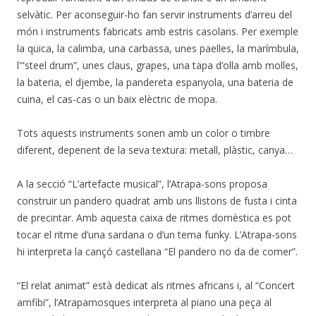
selvàtic. Per aconseguir-ho fan servir instruments d’arreu del
món i instruments fabricats amb estris casolans. Per exemple
la qüica, la calimba, una carbassa, unes paelles, la marímbula,
l'”steel drum”, unes claus, grapes, una tapa d’olla amb molles,
la bateria, el djembe, la pandereta espanyola, una bateria de
cuina, el cas-cas o un baix elèctric de mopa.
Tots aquests instruments sonen amb un color o timbre
diferent, depenent de la seva textura: metall, plàstic, canya…
A la secció “L’artefacte musical”, l’Atrapa-sons proposa
construir un pandero quadrat amb uns llistons de fusta i cinta
de precintar. Amb aquesta caixa de ritmes domèstica es pot
tocar el ritme d’una sardana o d’un tema funky. L’Atrapa-sons
hi interpreta la cançó castellana “El pandero no da de comer”.
“El relat animat” està dedicat als ritmes africans i, al “Concert
amfibi”, l’Atrapamosques interpreta al piano una peça al