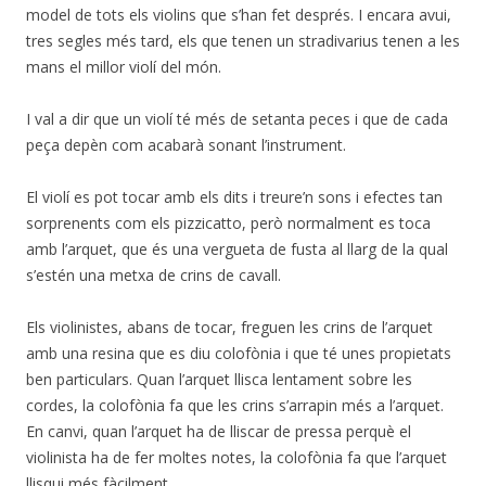
model de tots els violins que s’han fet després. I encara avui,
tres segles més tard, els que tenen un stradivarius tenen a les
mans el millor violí del món.
I val a dir que un violí té més de setanta peces i que de cada
peça depèn com acabarà sonant l’instrument.
El violí es pot tocar amb els dits i treure’n sons i efectes tan
sorprenents com els pizzicatto, però normalment es toca
amb l’arquet, que és una vergueta de fusta al llarg de la qual
s’estén una metxa de crins de cavall.
Els violinistes, abans de tocar, freguen les crins de l’arquet
amb una resina que es diu colofònia i que té unes propietats
ben particulars. Quan l’arquet llisca lentament sobre les
cordes, la colofònia fa que les crins s’arrapin més a l’arquet.
En canvi, quan l’arquet ha de lliscar de pressa perquè el
violinista ha de fer moltes notes, la colofònia fa que l’arquet
llisqui més fàcilment.