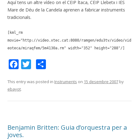
Aquí tens un altre vídeo on el CEIP Ítaca, CEIP Llebetx i IES
Mare de Déu de la Candela aprenen a fabricar instruments
tradicionals.
[kml_rm
movie="http://video.xtec.cat:8080/ramgen/edu3tv/video/vid
eoteca/miraqfem/5m4130a.rm" width="352" height="288"/]
F
T
C
ac
w
o
e
itt
m
This entry was posted in
Instruments
on
15 desembre 2007
by
ebayot
.
b
er
p
o
ar
o
te
k
ix
Benjamin Britten: Guia d’orquestra per a
joves.