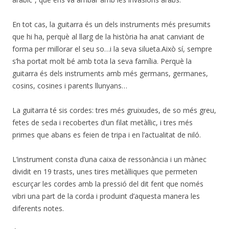
En tot cas, la guitarra és un dels instruments més presumits
que hi ha, perquè al llarg de la història ha anat canviant de
forma per millorar el seu so…i la seva silueta.Això sí, sempre
s’ha portat molt bé amb tota la seva família. Perquè la
guitarra és dels instruments amb més germans, germanes,
cosins, cosines i parents llunyans…
La guitarra té sis cordes: tres més gruixudes, de so més greu,
fetes de seda i recobertes d’un filat metàl·lic, i tres més
primes que abans es feien de tripa i en l’actualitat de niló.
L’instrument consta d’una caixa de ressonància i un mànec
dividit en 19 trasts, unes tires metàl·liques que permeten
escurçar les cordes amb la pressió del dit fent que només
vibri una part de la corda i produint d’aquesta manera les
diferents notes.