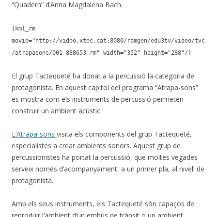
“Quadern” d’Anna Magdalena Bach.
[kml_rm
movie="http://video.xtec.cat:8080/ramgen/edu3tv/video/tvc
/atrapasons/001_888653.rm" width="352" height="288"/]
El grup Tactequeté ha donat a la percussió la categoria de
protagonista. En aquest capítol del programa “Atrapa-sons”
es mostra com els instruments de percussió permeten
construir un ambient acústic.
L’Atrapa-sons
visita els components del grup Tactequeté,
especialistes a crear ambients sonors. Aquest grup de
percussionistes ha portat la percussió, que moltes vegades
serveix només d’acompanyament, a un primer pla, al nivell de
protagonista.
Amb els seus instruments, els Tactequeté són capaços de
reproduir l’ambient d’un embús de trànsit o un ambient