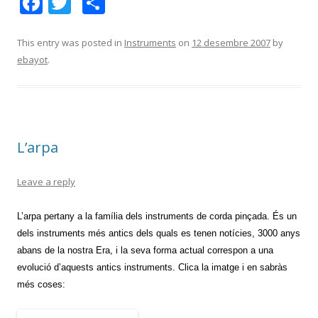
F
T
C
ac
w
o
e
itt
m
This entry was posted in
Instruments
on
12 desembre 2007
by
ebayot
.
b
er
p
o
ar
o
te
k
ix
L’arpa
Leave a reply
L’arpa pertany a la família dels instruments de corda pinçada. És un
dels instruments més antics dels quals es tenen notícies, 3000 anys
abans de la nostra Era, i la seva forma actual correspon a una
evolució d’aquests antics instruments. Clica la imatge i en sabràs
més coses: