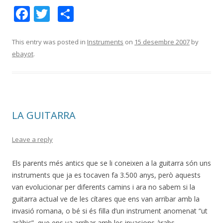
F
T
C
ac
w
o
e
itt
m
This entry was posted in
Instruments
on
15 desembre 2007
by
ebayot
.
b
er
p
o
ar
o
te
k
ix
LA GUITARRA
Leave a reply
Els parents més antics que se li coneixen a la guitarra són uns
instruments que ja es tocaven fa 3.500 anys, però aquests
van evolucionar per diferents camins i ara no sabem si la
guitarra actual ve de les cítares que ens van arribar amb la
invasió romana, o bé si és filla d’un instrument anomenat “ut
aràbic”, que ens va arribar amb les invasions àrabs.