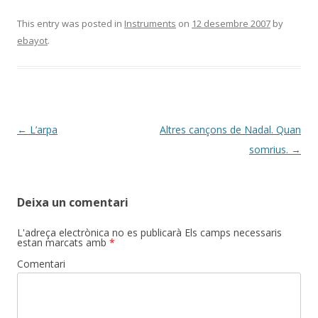
ac
w
o
e
itt
m
This entry was posted in
Instruments
on
12 desembre 2007
by
ebayot
.
b
er
p
o
ar
o
te
k
ix
Post
←
L’arpa
Altres cançons de Nadal. Quan
navigation
somrius.
→
Deixa un comentari
L'adreça electrònica no es publicarà
Els camps necessaris
estan marcats amb
*
Comentari