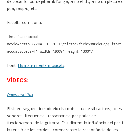
de tocar-lo: puntejat amb l’ungla, amb el dit, amb un plectre o
pua, raspat, etc.
Escolta com sona:
[kml_flashembed
movie="http://204.19.128.12/tictac/fiche/musique/guitare_
acoustique.swf" width="100%" height="300"/]
Font:
Els instruments musicals
.
VÍDEOS:
Download link
El vídeo següent introdueix els mots clau de vibracions, ones
sonores, freqüència i ressonància per parlar del
funcionament de la guitarra. Estudiarem la influència del pes i
la tensió de les cordes i compararem la ressonància de les