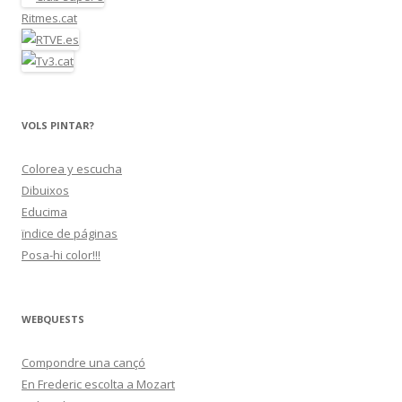
Ritmes.cat
VOLS PINTAR?
Colorea y escucha
Dibuixos
Educima
ïndice de páginas
Posa-hi color!!!
WEBQUESTS
Compondre una cançó
En Frederic escolta a Mozart