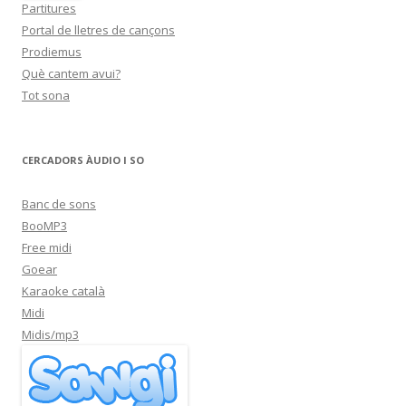
Partitures
Portal de lletres de cançons
Prodiemus
Què cantem avui?
Tot sona
CERCADORS ÀUDIO I SO
Banc de sons
BooMP3
Free midi
Goear
Karaoke català
Midi
Midis/mp3