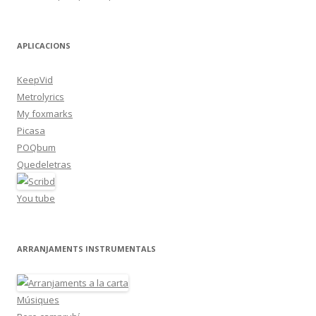
APLICACIONS
KeepVid
Metrolyrics
My foxmarks
Picasa
POQbum
Quedeletras
You tube
ARRANJAMENTS INSTRUMENTALS
Músiques