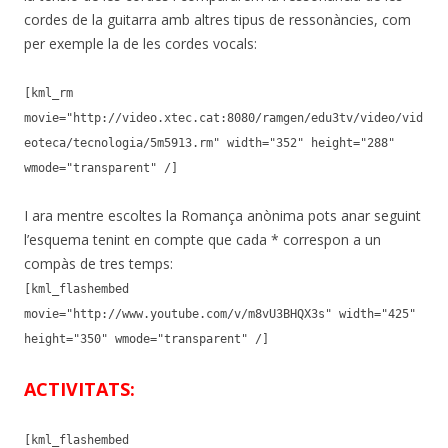
cordes de la guitarra amb altres tipus de ressonàncies, com
per exemple la de les cordes vocals:
[kml_rm
movie="http://video.xtec.cat:8080/ramgen/edu3tv/video/vid
eoteca/tecnologia/5m5913.rm" width="352" height="288"
wmode="transparent" /]
I ara mentre escoltes la Romança anònima pots anar seguint
l’esquema tenint en compte que cada * correspon a un
compàs de tres temps:
[kml_flashembed
movie="http://www.youtube.com/v/m8vU3BHQX3s" width="425"
height="350" wmode="transparent" /]
ACTIVITATS:
[kml_flashembed