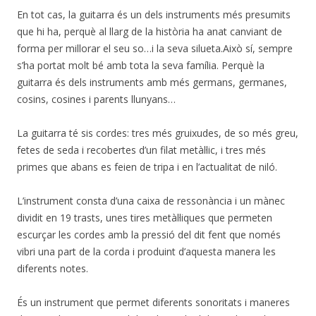
En tot cas, la guitarra és un dels instruments més presumits
que hi ha, perquè al llarg de la història ha anat canviant de
forma per millorar el seu so…i la seva silueta.Això sí, sempre
s’ha portat molt bé amb tota la seva família. Perquè la
guitarra és dels instruments amb més germans, germanes,
cosins, cosines i parents llunyans…
La guitarra té sis cordes: tres més gruixudes, de so més greu,
fetes de seda i recobertes d’un filat metàl·lic, i tres més
primes que abans es feien de tripa i en l’actualitat de niló.
L’instrument consta d’una caixa de ressonància i un mànec
dividit en 19 trasts, unes tires metàl·liques que permeten
escurçar les cordes amb la pressió del dit fent que només
vibri una part de la corda i produint d’aquesta manera les
diferents notes.
És un instrument que permet diferents sonoritats i maneres