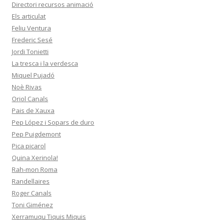
Directori recursos animació
Els articulat
Feliu Ventura
Frederic Sesé
Jordi Tonietti
La tresca i la verdesca
Miquel Pujadó
Noè Rivas
Oriol Canals
Pais de Xauxa
Pep López i Sopars de duro
Pep Puigdemont
Pica picarol
Quina Xerinola!
Rah-mon Roma
Randellaires
Roger Canals
Toni Giménez
Xerramuqu Tiquis Miquis