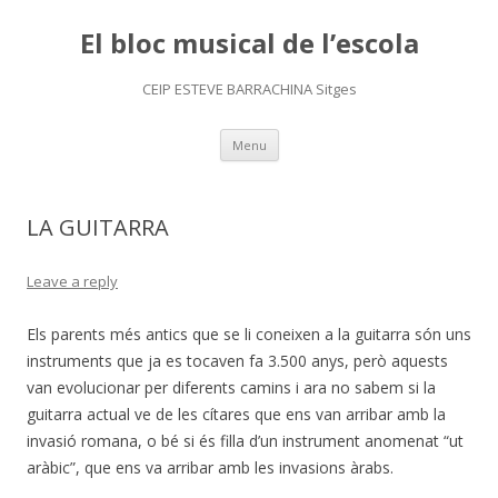
El bloc musical de l’escola
CEIP ESTEVE BARRACHINA Sitges
Skip
Menu
to
content
LA GUITARRA
Leave a reply
Els parents més antics que se li coneixen a la guitarra són uns
instruments que ja es tocaven fa 3.500 anys, però aquests
van evolucionar per diferents camins i ara no sabem si la
guitarra actual ve de les cítares que ens van arribar amb la
invasió romana, o bé si és filla d’un instrument anomenat “ut
aràbic”, que ens va arribar amb les invasions àrabs.