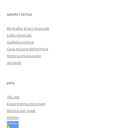
GRUPS I ESTILS
Biografia grups musicals
Estils musicals
Galàxia sonora
Guia música electrònica
Historia música pop
Jazzweb
JOCS
3XL.net
Experimenta mesclant
Música per jugar
Xilòfon