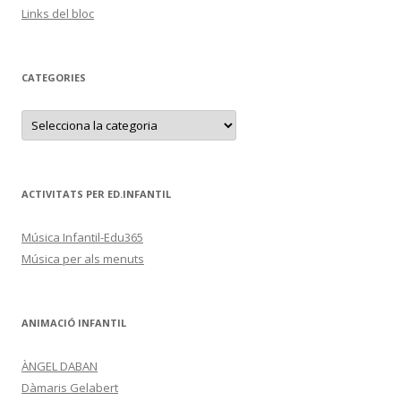
Links del bloc
CATEGORIES
C
a
t
e
g
o
r
ACTIVITATS PER ED.INFANTIL
i
e
s
Música Infantil-Edu365
Música per als menuts
ANIMACIÓ INFANTIL
ÀNGEL DABAN
Dàmaris Gelabert