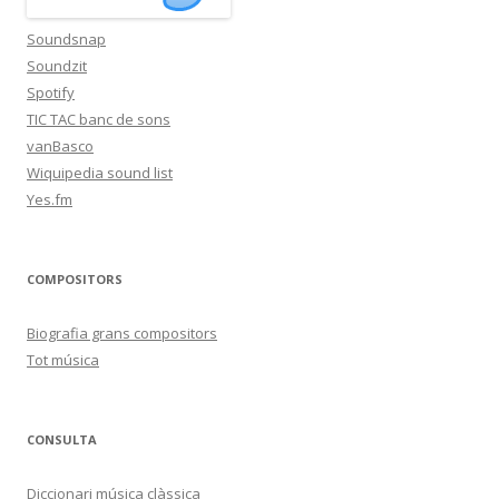
Soundsnap
Soundzit
Spotify
TIC TAC banc de sons
vanBasco
Wiquipedia sound list
Yes.fm
COMPOSITORS
Biografia grans compositors
Tot música
CONSULTA
Diccionari música clàssica