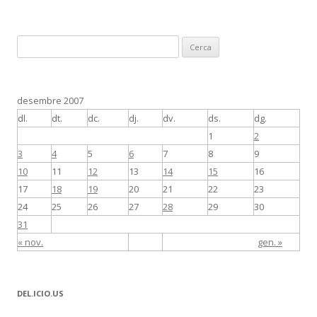
C
e
r
c
desembre 2007
a
dl.
dt.
dc.
dj.
dv.
ds.
dg.
:
1
2
3
4
5
6
7
8
9
10
11
12
13
14
15
16
17
18
19
20
21
22
23
24
25
26
27
28
29
30
31
« nov.
gen. »
DEL.ICIO.US