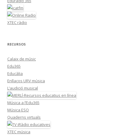
Eduràdio 365
XTEC ràdio
RECURSOS
Calaix de músic
Edu365
Educàlia
Enllaços URV música
L’audició musical
Música a l’Edu365
Música ESO
Quaderns virtuals
XTEC música