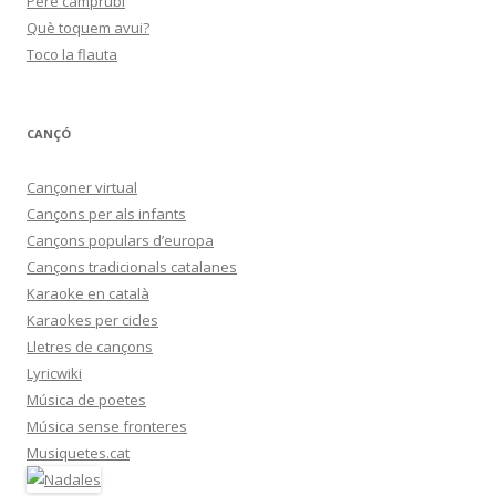
Pere camprubí
Què toquem avui?
Toco la flauta
CANÇÓ
Cançoner virtual
Cançons per als infants
Cançons populars d’europa
Cançons tradicionals catalanes
Karaoke en català
Karaokes per cicles
Lletres de cançons
Lyricwiki
Música de poetes
Música sense fronteres
Musiquetes.cat