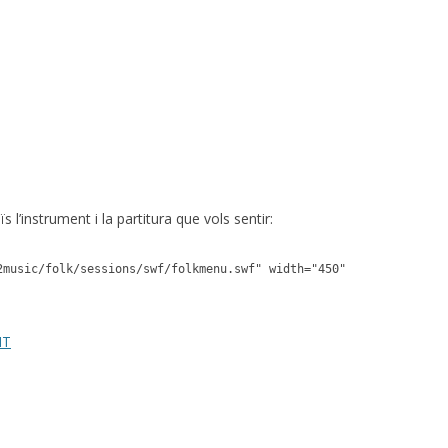
s l’instrument i la partitura que vols sentir:
2music/folk/sessions/swf/folkmenu.swf" width="450"
NT