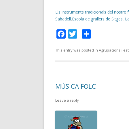
Els instruments tradicionals del nostre 
Sabadell
,
Escola de grallers de Sitges
,
L
F
T
C
ac
w
o
e
itt
m
This entry was posted in
Agrupacions i est
b
er
p
o
ar
o
te
MÚSICA FOLC
k
ix
Leave a reply