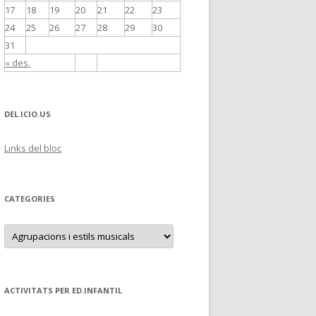
17
18
19
20
21
22
23
24
25
26
27
28
29
30
31
« des.
DEL.ICIO.US
Links del bloc
CATEGORIES
C
a
t
e
g
o
r
ACTIVITATS PER ED.INFANTIL
i
e