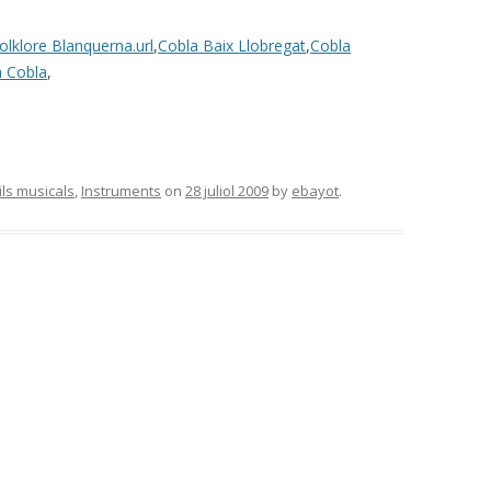
folklore Blanquerna.url
,
Cobla Baix Llobregat
,
Cobla
a Cobla
,
ils musicals
,
Instruments
on
28 juliol 2009
by
ebayot
.