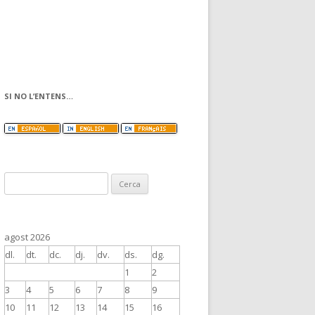
SI NO L’ENTENS…
C
e
r
c
agost 2026
a
dl.
dt.
dc.
dj.
dv.
ds.
dg.
:
1
2
3
4
5
6
7
8
9
10
11
12
13
14
15
16