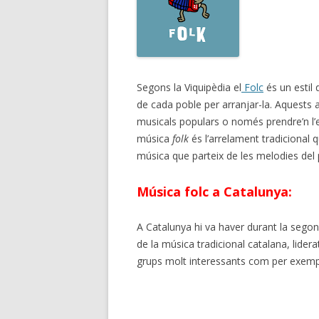
Segons la Viquipèdia el
Folc
és un estil 
de cada poble per arranjar-la. Aquests
musicals populars o només prendre’n l’es
música
folk
és l’arrelament tradicional q
música que parteix de les melodies del 
Música folc a Catalunya:
A Catalunya hi va haver durant la sego
de la música tradicional catalana, lidera
grups molt interessants com per exemp