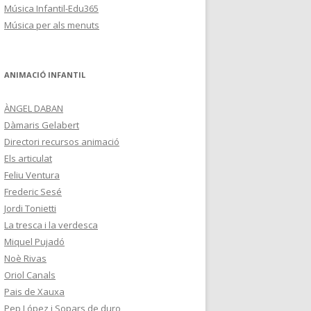
s
Música Infantil-Edu365
Música per als menuts
ANIMACIÓ INFANTIL
ÀNGEL DABAN
Dàmaris Gelabert
Directori recursos animació
Els articulat
Feliu Ventura
Frederic Sesé
Jordi Tonietti
La tresca i la verdesca
Miquel Pujadó
Noè Rivas
Oriol Canals
Pais de Xauxa
Pep López i Sopars de duro