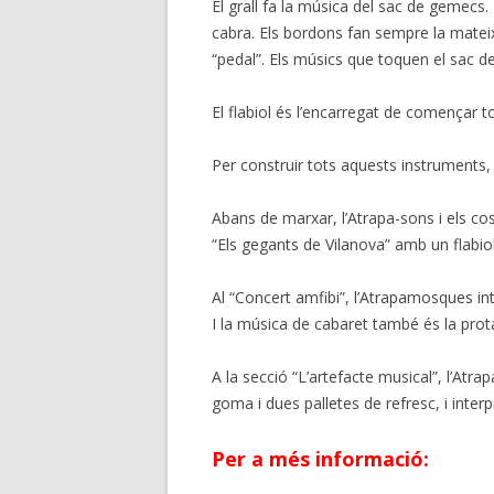
El grall fa la música del sac de gemecs. 
cabra. Els bordons fan sempre la matei
“pedal”. Els músics que toquen el sac d
El flabiol és l’encarregat de començar t
Per construir tots aquests instruments,
Abans de marxar, l’Atrapa-sons i els co
“Els gegants de Vilanova” amb un flabio
Al “Concert amfibi”, l’Atrapamosques in
I la música de cabaret també és la prota
A la secció “L’artefacte musical”, l’A
goma i dues palletes de refresc, i interp
Per a més informació: