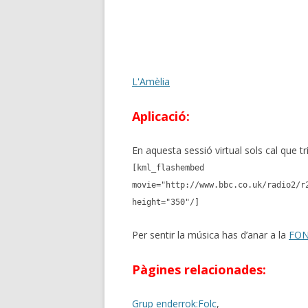
L'Amèlia
Aplicació:
En aquesta sessió virtual sols cal que triï
[kml_flashembed
movie="http://www.bbc.co.uk/radio2/r
height="350"/]
Per sentir la música has d’anar a la
FO
Pàgines relacionades:
Grup enderrok:Folc
,