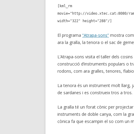
[kml_rm
movie="http://video.xtec.cat:8080/ra
width="322" height="288"/]
El programa
“Atrapa-sons”
mostra com e
ara la gralla, la tenora o el sac de geme
L’Atrapa-sons visita el taller dels cosin
construcció d’instruments populars o t
rodons, com ara gralles, tenores, flabi
La tenora és un instrument molt llarg, 
de sardanes i es construeix tros a tros.
La gralla té un forat cònic per projectar
instruments de doble canya, com la gral
cònica fa que escampin el so com un 