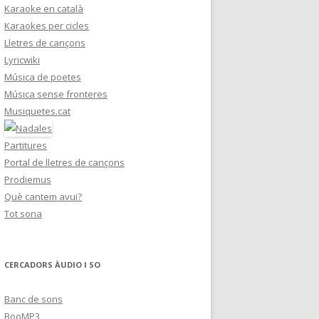
Karaoke en català
Karaokes per cicles
Lletres de cançons
Lyricwiki
Música de poetes
Música sense fronteres
Musiquetes.cat
Partitures
Portal de lletres de cançons
Prodiemus
Què cantem avui?
Tot sona
CERCADORS ÀUDIO I SO
Banc de sons
BooMP3