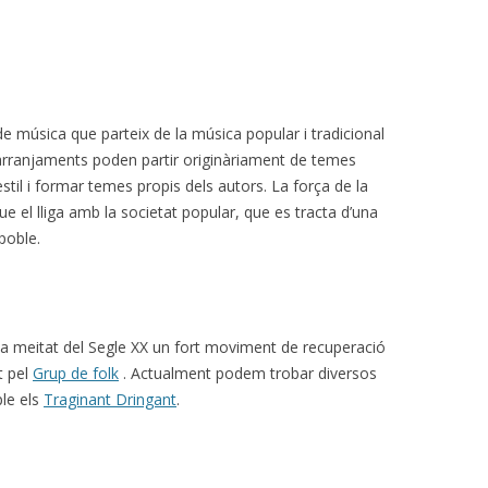
de música que parteix de la música popular i tradicional
 arranjaments poden partir originàriament de temes
til i formar temes propis dels autors. La força de la
ue el lliga amb la societat popular, que es tracta d’una
poble.
na meitat del Segle XX un fort moviment de recuperació
t pel
Grup de folk
. Actualment podem trobar diversos
le els
Traginant Dringant
.