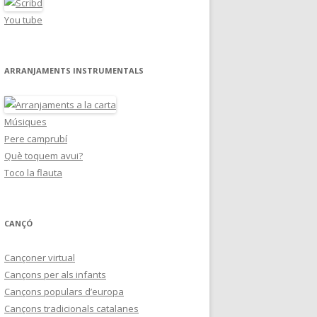
You tube
ARRANJAMENTS INSTRUMENTALS
Músiques
Pere camprubí
Què toquem avui?
Toco la flauta
CANÇÓ
Cançoner virtual
Cançons per als infants
Cançons populars d’europa
Cançons tradicionals catalanes