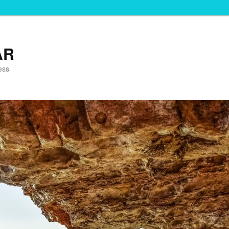
AR
ess