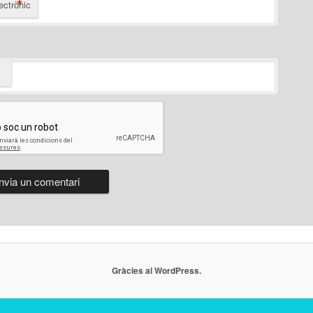
*
ectrònic
Gràcies al WordPress.