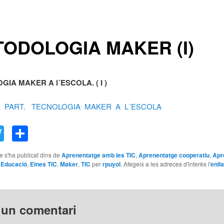
ODOLOGIA MAKER (I)
IA MAKER A l´ESCOLA. ( I )
 PART. TECNOLOGIA MAKER A L´ESCOLA
acebook
Twitter
Comparteix
le s'ha publicat dins de
Aprenentatge amb les TIC
,
Aprenentatge cooperatiu
,
Apr
,
Educació
,
Eines TIC
,
Maker
,
TIC
per
rpuyol
. Afegeix a les adreces d'interès l'
enll
 un comentari