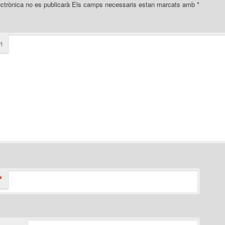
ectrònica no es publicarà
Els camps necessaris estan marcats amb
*
i
*