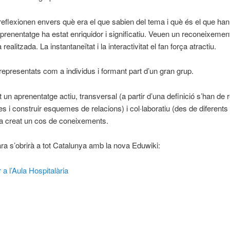
, reflexionen envers què era el que sabien del tema i què és el que han
prenentatge ha estat enriquidor i significatiu. Veuen un reconeixeme
 realitzada. La instantaneïtat i la interactivitat el fan força atractiu.
epresentats com a individus i formant part d’un gran grup.
 un aprenentatge actiu, transversal (a partir d’una definició s’han de r
es i construir esquemes de relacions) i col·laboratiu (des de diferents
a creat un cos de coneixements.
’ara s’obrirà a tot Catalunya amb la nova Eduwiki:
 a l’Aula Hospitalària