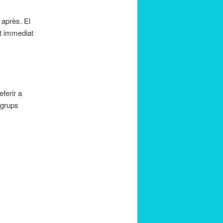
 après. El
nt immediat
eferir a
 grups