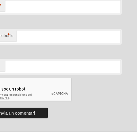
*
*
ectrònic