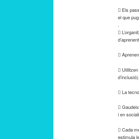
 Els pass
el que pugu
.
 L’organi
d’aprenent
 Aprenen 
 Utilitze
d’inclusió)
 La tecno
 Gaudeixe
i en social
 Cada mem
estimula le