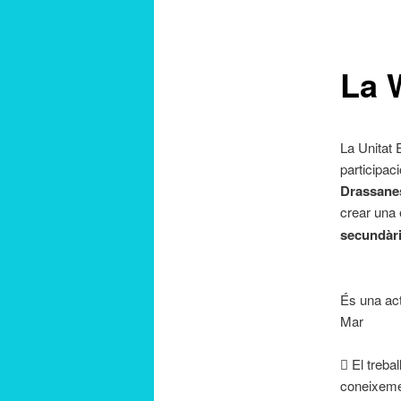
contingut
La 
principal
La Unitat 
participac
Drassane
crear una
secundàr
És una act
Mar
 El treba
coneixemen