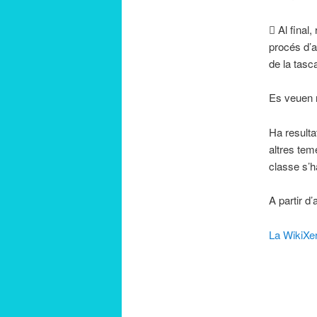
 Al final
procés d’a
de la tasca
Es veuen r
Ha resultat
altres tem
classe s’h
A partir d
La WikiXer