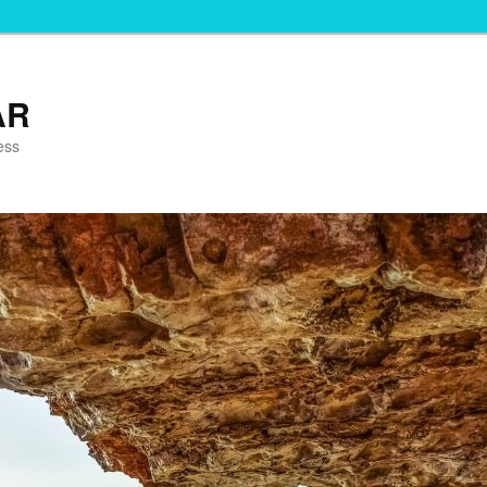
AR
ess