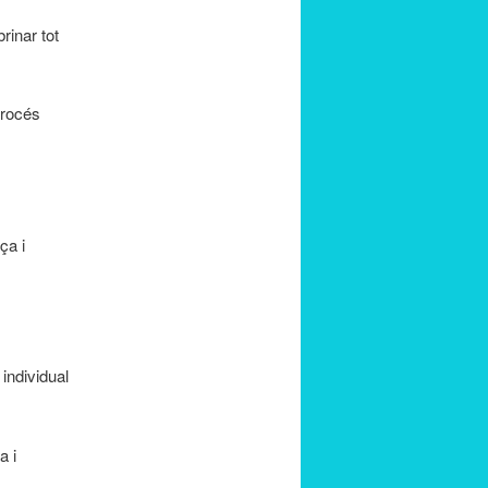
inar tot
procés
ça i
individual
a i