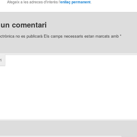
Afegeix a les adreces d'interès l'
enllaç permanent
.
 un comentari
ectrònica no es publicarà
Els camps necessaris estan marcats amb
*
i