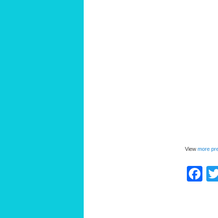
View
more pre
F