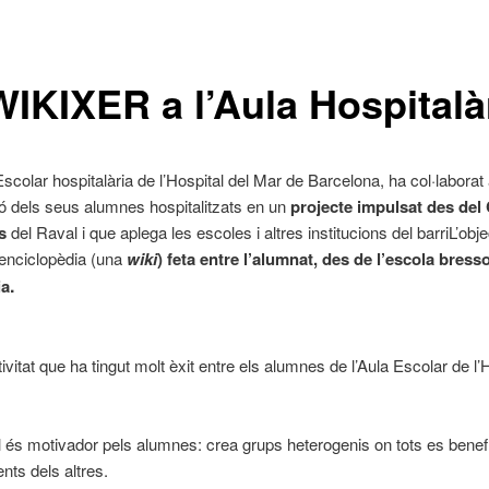
WIKIXER a l’Aula Hospitalàr
Escolar hospitalària de l’Hospital del Mar de Barcelona, ha col·laborat
ió dels seus alumnes hospitalitzats en un
projecte
impulsat des del
s
del Raval i que aplega les escoles i altres institucions del barriL’obje
 enciclopèdia (una
wiki
) feta entre l’alumnat, des de l’escola bresso
.
ia
ivitat que ha tingut molt èxit entre els alumnes de l’Aula Escolar de l’H
ll és motivador pels alumnes: crea grups heterogenis on tots es benef
ts dels altres.