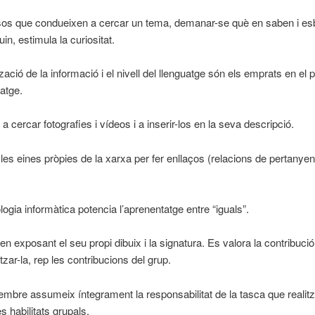
os que condueixen a cercar un tema, demanar-se què en saben i esbr
in, estimula la curiositat.
tzació de la informació i el nivell del llenguatge són els emprats en el 
atge.
a cercar fotografies i vídeos i a inserir-los en la seva descripció.
n les eines pròpies de la xarxa per fer enllaços (relacions de pertanyen
.
logia informàtica potencia l’aprenentatge entre “iguals”.
n exposant el seu propi dibuix i la signatura. Es valora la contribució 
itzar-la, rep les contribucions del grup.
bre assumeix íntegrament la responsabilitat de la tasca que realitz
s habilitats grupals.