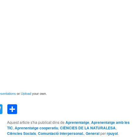
sentations
or
Upload
your own.
acebook
Twitter
Comparteix
Aquest article s'ha publicat dins de
Aprenentatge
,
Aprenentatge amb les
TIC
,
Aprenentatge cooperatiu
,
CIÈNCIES DE LA NATURALESA
,
Ciències Socials
,
Comuniació interpersonal.
,
General
per
rpuyol
.