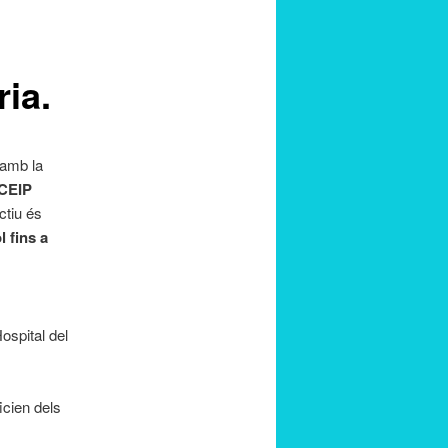
pels
articles
ia.
 amb la
 CEIP
ctiu és
l fins a
ospital del
icien dels