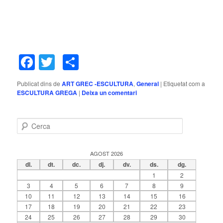
Facebook
Twitter
Comparteix
Publicat dins de
ART GREC -ESCULTURA
,
General
|
Etiquetat com a
ESCULTURA GREGA
|
Deixa un comentari
C
e
r
c
AGOST 2026
a
dl.
dt.
dc.
dj.
dv.
ds.
dg.
1
2
3
4
5
6
7
8
9
10
11
12
13
14
15
16
17
18
19
20
21
22
23
24
25
26
27
28
29
30