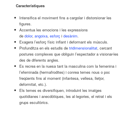
Característiques
Intensifica el moviment fins a cargolar i distorsionar les
figures.
Accentua les emocions i les expressions
de
dolor
,
angoixa
,
esforç
i
desànim
.
Exagera l’esforç físic inflant i deformant els músculs.
Profunditza en els estudis de
tridimensionalitat
, cercant
postures complexes que obliguin l’espectador a visionar-les
des de diferents angles.
Es recrea en la nuesa tant la masculina com la femenina i
l’efeminada (hermafrodites) i conrea temes nous o poc
freqüents fins al moment (infantesa, vellesa, lletjor,
deformitat, etc.).
Els temes es diversifiquen, introduint les imatges
quotidianes i anecdòtiques, les al·legories, el retrat i els
grups escultòrics.