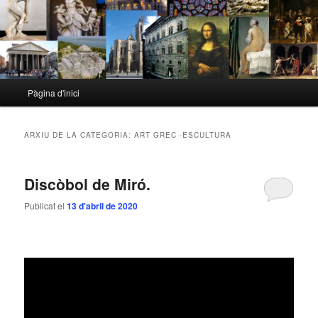
Menú
Pàgina d'inici
Aneu
Aneu
principal
al
al
ARXIU DE LA CATEGORIA:
ART GREC -ESCULTURA
contingut
contingut
Discòbol de Miró.
principal
secundari
Publicat el
13 d'abril de 2020