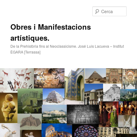
Cerca
Obres i Manifestacions
artístiques.
De la Prehistòria fins al Neoclassicisme. José Luis Lacueva – Institut
ÈGARA [Terrassa]