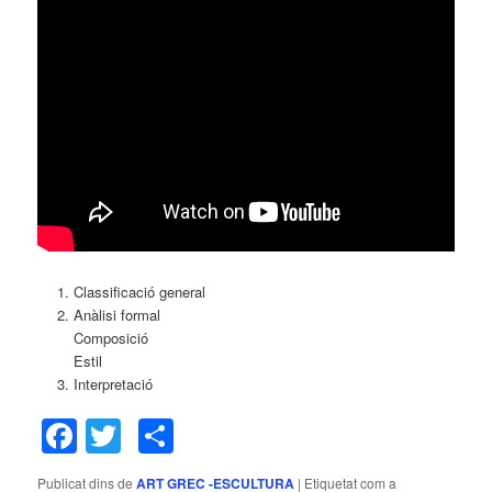
Classificació general
Anàlisi formal
Composició
Estil
Interpretació
Facebook
Twitter
Comparteix
Publicat dins de
ART GREC -ESCULTURA
|
Etiquetat com a