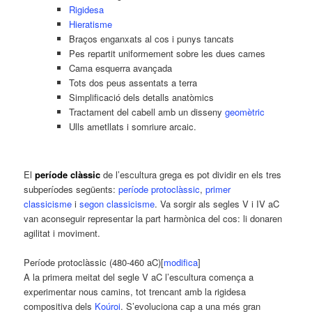
Rigidesa
Hieratisme
Braços enganxats al cos i punys tancats
Pes repartit uniformement sobre les dues cames
Cama esquerra avançada
Tots dos peus assentats a terra
Simplificació dels detalls anatòmics
Tractament del cabell amb un disseny
geomètric
Ulls ametllats i somriure arcaic.
El
període clàssic
de l’escultura grega es pot dividir en els tres
subperíodes següents:
període protoclàssic
,
primer
classicisme
i
segon classicisme
. Va sorgir als segles V i IV aC
van aconseguir representar la part harmònica del cos: li donaren
agilitat i moviment.
Període protoclàssic (480-460 aC)
[
modifica
]
A la primera meitat del segle V aC l’escultura comença a
experimentar nous camins, tot trencant amb la rigidesa
compositiva dels
Koúroi
. S’evoluciona cap a una més gran