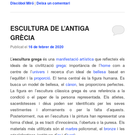
Discòbol Miró
|
Deixa un comentari
ESCULTURA DE L’ANTIGA
GRÈCIA
Publicat el
16 de febrer de 2020
L’
escultura grega
és una
manifestació artística
que reflecteix els
ideals de la civilització
grega
: importància de l’
home
com a
centre de l’
univers
i recerca d’un ideal de
bellesa
basat en
l’equilibri i la
proporció
. El tema central és la figura humana. Es
busca un model de bellesa, el
cànon
, les proporcions perfectes.
La figura en l’escultura clàssica grega és una referència a la
condició o el paper de la persona representada. Els atletes,
sacerdotesses i déus poden ser identificats per les seves
vestimentes i aformaments o per la falta d’aquests.
Posteriorment, nus en l’escultura i la pintura han representat una
forma d’ideal, ja es tracti d’innocència, l’obertura o la puresa. Els
materials més utilitzats són el
marbre
policromat, el
bronze
i les
criselefantines (estàtues d’
or
i d’
ivori
).