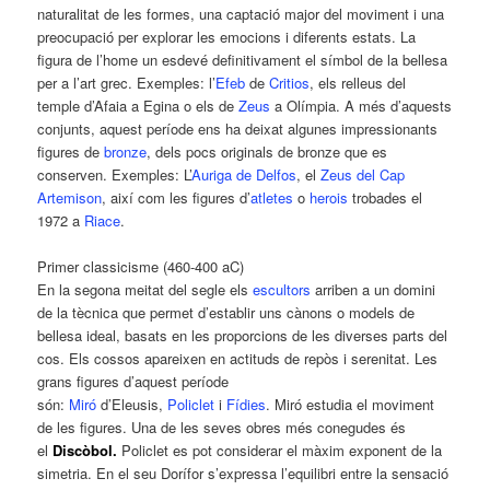
naturalitat de les formes, una captació major del moviment i una
preocupació per explorar les emocions i diferents estats. La
figura de l’home un esdevé definitivament el símbol de la bellesa
per a l’art grec. Exemples: l’
Efeb
de
Critios
, els relleus del
temple d’Afaia a Egina o els de
Zeus
a Olímpia. A més d’aquests
conjunts, aquest període ens ha deixat algunes impressionants
figures de
bronze
, dels pocs originals de bronze que es
conserven. Exemples: L’
Auriga de Delfos
, el
Zeus del Cap
Artemison
, així com les figures d’
atletes
o
herois
trobades el
1972 a
Riace
.
Primer classicisme (460-400 aC)
En la segona meitat del segle els
escultors
arriben a un domini
de la tècnica que permet d’establir uns cànons o models de
bellesa ideal, basats en les proporcions de les diverses parts del
cos. Els cossos apareixen en actituds de repòs i serenitat. Les
grans figures d’aquest període
són:
Miró
d’Eleusis,
Policlet
i
Fídies
. Miró estudia el moviment
de les figures. Una de les seves obres més conegudes és
el
Discòbol
.
Policlet es pot considerar el màxim exponent de la
simetria. En el seu Dorífor s’expressa l’equilibri entre la sensació