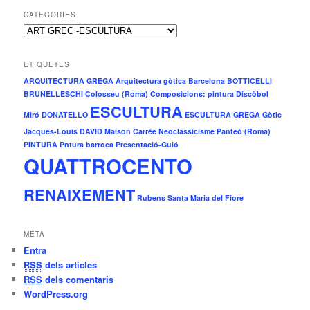
CATEGORIES
C
a
t
ETIQUETES
e
ARQUITECTURA GREGA
Arquitectura gòtica
Barcelona
BOTTICELLI
g
BRUNELLESCHI
Colosseu (Roma)
Composicions: pintura
Discòbol
o
ESCULTURA
r
Miró
DONATELLO
ESCULTURA GREGA
Gòtic
i
Jacques-Louis DAVID
Maison Carrée
Neoclassicisme
Panteó (Roma)
e
PINTURA
Pntura barroca
Presentació-Guió
s
QUATTROCENTO
RENAIXEMENT
Rubens
Santa Maria del Fiore
META
Entra
RSS
dels articles
RSS
dels comentaris
WordPress.org