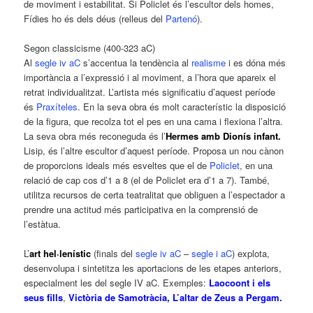
de moviment i estabilitat. Si Policlet és l’escultor dels homes,
Fídies ho és dels déus (relleus del
Partenó
).
Segon classicisme (400-323 aC)
Al
segle
iv
aC
s’accentua la tendència al
realisme
i es dóna més
importància a l’expressió i al moviment, a l’hora que apareix el
retrat individualitzat. L’artista més significatiu d’aquest període
és
Praxíteles
. En la seva obra és molt característic la disposició
de la figura, que recolza tot el pes en una cama i flexiona l’altra.
La seva obra més reconeguda és l’
Hermes amb Dionís infant
.
Lisip, és l’altre escultor d’aquest període. Proposa un nou cànon
de proporcions ideals més esveltes que el de
Policlet
, en una
relació de cap cos d’1 a 8 (el de Policlet era d’1 a 7). També,
utilitza recursos de certa teatralitat que obliguen a l’espectador a
prendre una actitud més participativa en la comprensió de
l’estàtua.
L’
art hel·lenístic
(finals del
segle
iv
aC
–
segle
i
aC
) explota,
desenvolupa i sintetitza les aportacions de les etapes anteriors,
especialment les del segle IV aC. Exemples:
Laocoont i els
seus fills
,
Victòria de Samotràcia
,
L’
altar de Zeus a Pergam
.