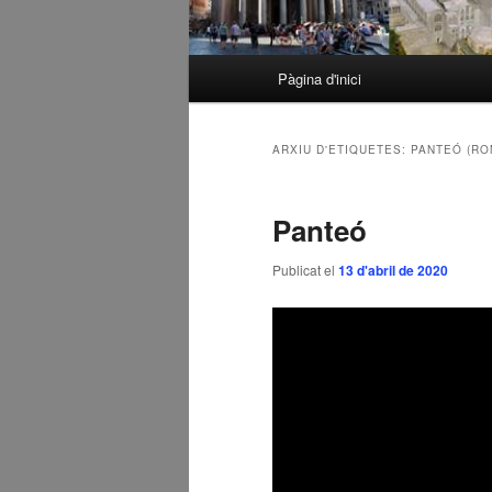
Menú
Pàgina d'inici
Aneu
Aneu
principal
al
al
ARXIU D'ETIQUETES:
PANTEÓ (RO
contingut
contingut
Panteó
principal
secundari
Publicat el
13 d'abril de 2020