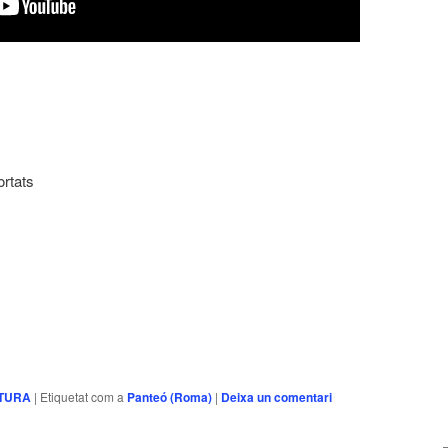
rtats
arteix
TURA
|
Etiquetat com a
Panteó (Roma)
|
Deixa un comentari