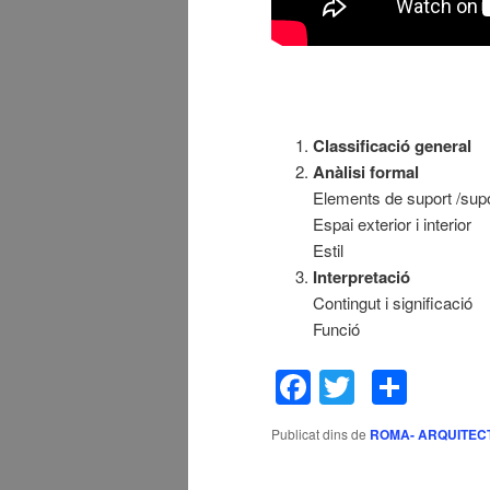
Classificació general
Anàlisi formal
Elements de suport /supo
Espai exterior i interior
Estil
Interpretació
Contingut i significació
Funció
Facebook
Twitter
Comp
Publicat dins de
ROMA- ARQUITEC