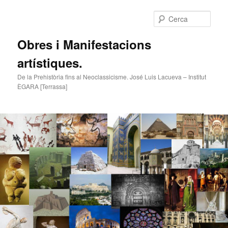
Cerca
Obres i Manifestacions
artístiques.
De la Prehistòria fins al Neoclassicisme. José Luis Lacueva – Institut
ÈGARA [Terrassa]