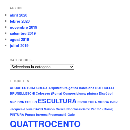
ARXIUS
abril 2020
febrer 2020
novembre 2019
setembre 2019
agost 2019
juliol 2019
CATEGORIES
C
a
t
ETIQUETES
e
ARQUITECTURA GREGA
Arquitectura gòtica
Barcelona
BOTTICELLI
g
BRUNELLESCHI
Colosseu (Roma)
Composicions: pintura
Discòbol
o
ESCULTURA
r
Miró
DONATELLO
ESCULTURA GREGA
Gòtic
i
Jacques-Louis DAVID
Maison Carrée
Neoclassicisme
Panteó (Roma)
e
PINTURA
Pntura barroca
Presentació-Guió
s
QUATTROCENTO