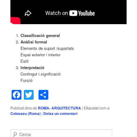
Classificació general
Anàlisi formal
Elements de suport /suportats
Espai exterior i interior
Estil
Interpretació
Contingut i significació
Funció
Facebook
Twitter
Comparteix
Publicat dins de
ROMA- ARQUITECTURA
|
Etiquetat com a
Colosseu (Roma)
|
Deixa un comentari
C