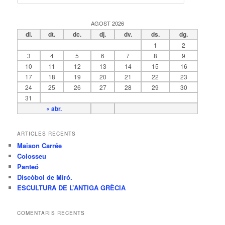
e
r
c
AGOST 2026
a
dl.
dt.
dc.
dj.
dv.
ds.
dg.
1
2
3
4
5
6
7
8
9
10
11
12
13
14
15
16
17
18
19
20
21
22
23
24
25
26
27
28
29
30
31
« abr.
ARTICLES RECENTS
Maison Carrée
Colosseu
Panteó
Discòbol de Miró.
ESCULTURA DE L’ANTIGA GRÈCIA
COMENTARIS RECENTS