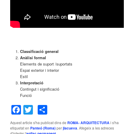
Classificació general
Anàlisi formal
Elements de suport /suportats
Espai exterior i interior
Estil
Interpretació
Contingut i significació
Funció
Facebook
Twitter
Comparteix
Aquest article s'ha publicat dins de
ROMA- ARQUITECTURA
i s'ha
etiquetat en
Panteó (Roma)
per
jlacueva
. Afegeix a les adreces
d'interès l'
enllaç permanent
.