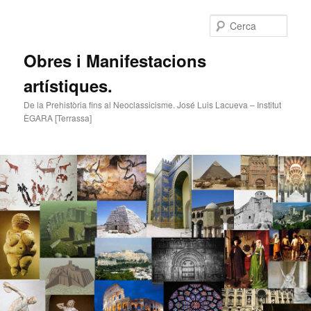
Cerca
Obres i Manifestacions
artístiques.
De la Prehistòria fins al Neoclassicisme. José Luis Lacueva – Institut
ÈGARA [Terrassa]