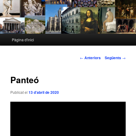
Menú
Pàgina d'inici
Aneu
principal
al
Navegació
←
Anteriors
Següents
→
pels
contingut
articles
Panteó
principal
Publicat el
13 d'abril de 2020